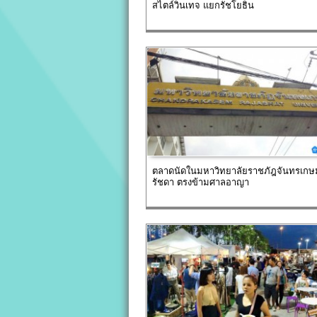
สไตล์วินเทจ แยกรัชโยธิน
ตลาดนัดในมหาวิทยาลัยราชภัฎจันทรเก
รัชดา ตรงข้ามศาลอาญา