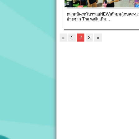
ตลาดนัดรถโบราณ(NEW)หัวมุม(เกษตร-นว
ย้ายจาก The walk เดิม…
«
1
2
3
»