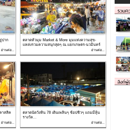
รวมคว
ู่ปาก
ตลาดหัวมุม Market & More มุมแห่งความสุข-
แหล่งรวมความสนุกสุดๆ ณ.แยกเกษตร-นวมินทร์
อ่านต่อ...
อ่านต่อ...
ลิงก์ผู
คลาสสิค
ตลาดนัดวังหิน 78 เดินเพลินๆ ช้อปชิวๆ แถมมีลุ้น
รางวัล…
อ่านต่อ...
อ่านต่อ...