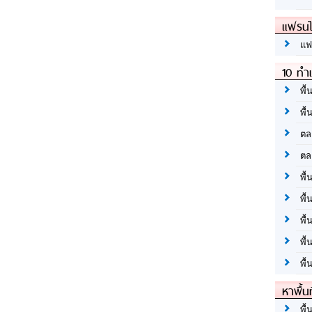
แฟรนไ
แฟ
10 ทำเ
พื้
พื้
ตล
ตล
พื้
พื้
พื้
พื้
พื้
หาพื้น
พื้