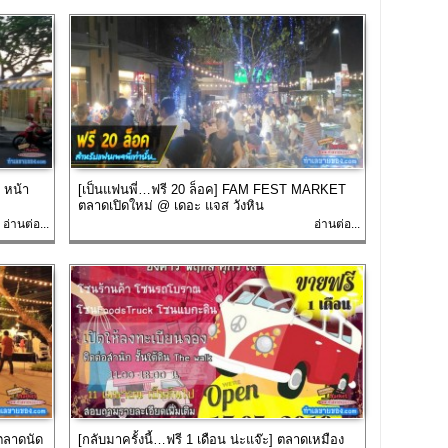
 หน้า
[เป็นแฟนพี่…ฟรี 20 ล็อค] FAM FEST MARKET
ตลาดเปิดใหม่ @ เดอะ แจส วังหิน
อ่านต่อ...
อ่านต่อ...
ตลาดนัด
[กลับมาครั้งนี้…ฟรี 1 เดือน น่ะแจ๊ะ] ตลาดเหมือง