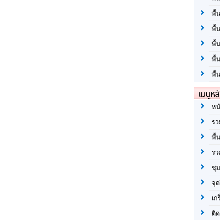
พื้
พื้
พื
พื
พื้
เมนูหล
หน
รว
พื้
รว
ชุ
จุด
เก
ติด