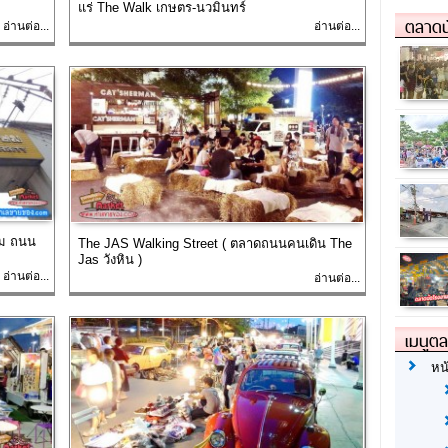
แร่ The Walk เกษตร-นวมินทร์
ตลาดน
อ่านต่อ...
อ่านต่อ...
ษม ถนน
The JAS Walking Street ( ตลาดถนนคนเดิน The
Jas วังหิน )
อ่านต่อ...
อ่านต่อ...
เมนูต
หน