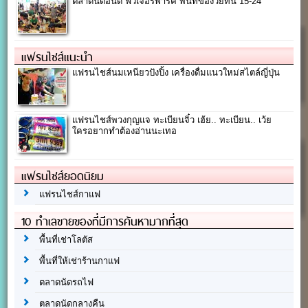
ตลาดนัดอินดี้ ฟิวเจอร์พาร์ค พื้นที่ของวัยทีน 15-24
แฟรนไชส์แนะนำ
แฟรนไชส์นมเหนียวปังปิ้ง เครื่องดื่มแนวใหม่สไตล์ญี่ปุ่น
แฟรนไชส์พวงกุญแจ ทะเบียนจิ๋ว เฮ้ย.. ทะเบียน.. เว้ย
ใครอยากทำต้องอ่านนะเทอ
แฟรนไชส์ยอดนิยม
แฟรนไชส์กาแฟ
10 ทำเลขายของที่มีการค้นหามากที่สุด
พื้นที่เช่าโลตัส
พื้นที่ให้เช่าร้านกาแฟ
ตลาดนัดรถไฟ
ตลาดนัดกลางคืน