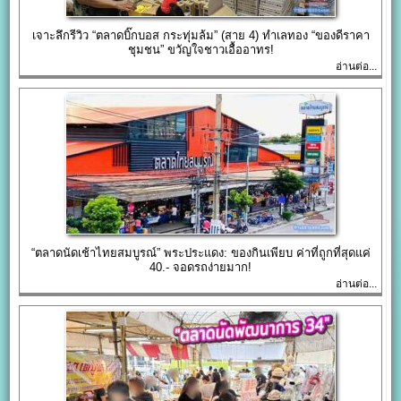
เจาะลึกรีวิว “ตลาดบิ๊กบอส กระทุ่มล้ม” (สาย 4) ทำเลทอง “ของดีราคา
ชุมชน” ขวัญใจชาวเอื้ออาทร!
อ่านต่อ...
“ตลาดนัดเช้าไทยสมบูรณ์” พระประแดง: ของกินเพียบ ค่าที่ถูกที่สุดแค่
40.- จอดรถง่ายมาก!
อ่านต่อ...