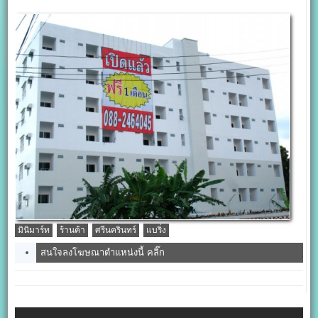
มินิมาร์ท
ร้านค้า
ศรีนครินทร์
แบริ่ง
สนใจลงโฆษณาตำแหน่งนี้ คลิ๊ก