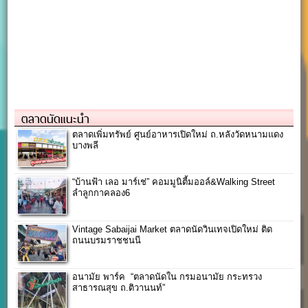
ตลาดนัดแนะนำ
ตลาดเพิ่มทรัพย์ ศูนย์อาหารเปิดใหม่ ถ.หลังวัดหนามแดง
บางพลี
“บ้านฟ้า เลอ มาร์เช่” คอมมูนิตี้มออล์&Walking Street
ลำลูกกาคลอง6
Vintage Sabaijai Market ตลาดนัดวินเทจเปิดใหม่ ติด
ถนนบรมราชชนนี
อนามัย พาร์ค “ตลาดนัดใน กรมอนามัย กระทรวง
สาธารณสุข ถ.ติวานนท์”