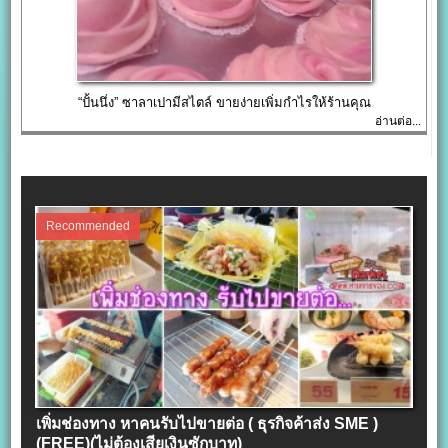
“ปั้นนึ่ง” ซาลาเปามีสไตล์ ขายง่ายเพิ่มกำไรให้ร้านคุณ
อ่านต่อ...
Recommended
เพิ่มช่องทาง หาคนรับไปขายต่อ ( ธุรกิจค้าส่ง SME )
(FREE)(ไม่ต้องเสียเงินซักบาท)