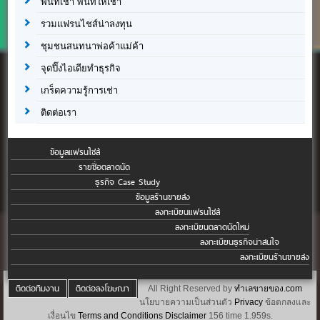
พื้นที่เช่า พื้นที่ให้เช่า
รวมแฟรนไชส์น่าลงทุน
ชุมชนสนทนาพ่อค้าแม่ค้า
จุดปิ๊งไอเดียทำธุรกิจ
เกร็ดความรู้การเช่า
ติดต่อเรา
ข้อมูลแฟรนไชส์
รายชื่อตลาดนัด
ธุรกิจ Case Study
ข้อมูลร้านขายส่ง
ลงทะเบียนแฟรนไชส์
ลงทะเบียนตลาดนัดใหม่
ลงทะเบียนธุรกิจน่าสนใจ
ลงทะเบียนร้านขายส่ง
ติดต่อทีมงาน
ติดต่อลงโฆษณา
All Right Reserved by
ทำเลขายของ.com
นโยบายความเป็นส่วนตัว
Privacy
ข้อตกลงและ
เงื่อนไข
Terms and Conditions
Disclaimer
156 time 1.959s.