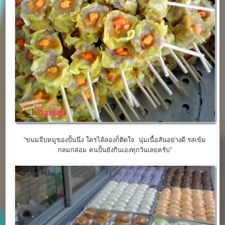
“ขนมจีบหมูของปั้นนึ่ง ใครได้ลองก็ติดใจ นุ่มเนื้อสันอย่างดี รสเข้ม
กลมกล่อม คนปั้นยังกินเองทุกวันเลยครับ”