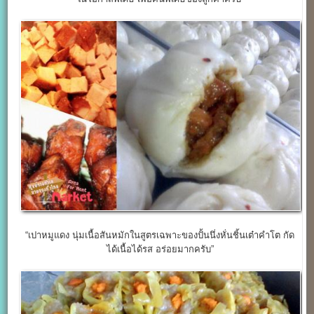
“เปาหมูแดง นุ่มเนื้อสันหมักในสูตรเฉพาะของปั้นนึ่งหั่นชิ้นเต๋าคำโต กัด
ได้เนื้อได้รส อร่อยมากครับ”