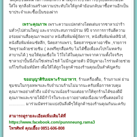
ใส่ใจ ทุกสิ่งล้วนสร้างความประทับใจให้ลูกค้าย้อนกลับมาซื้อทานอีกเป็น
ขาประจำและซื้อเป็นของฝาก
เพราะคุณภาพ
เพราะความแปลกต่างโดดเด่นจากซาลาเปาร้า
นทั่วๆไปส่วนใหญ่ และจากประสบการณ์ร่วม 9ปี จากการการันตีความ
อร่อยผ่านสื่อคุณภาพอย่าง หนังสือพิมพ์ผู้จัดการ, หนังสือพิมพ์เดลินิวส์,
หนังสือพิมพ์คมชัดลึก, นิตยสารแพรว, นิตยสารชุมทางอาชีพ ,รายการ
วิทยุร่วมด้วยช่วยชิม ( ลงฟรีทุกสื่อครับ ไม่ได้ซื้อเพื่อลงโปรโมทครับ
สาบานได้ ) ขอให้คุณเชื่อใจ ไว้ใจได้ในคุณภาพจากความตั้งใจจริงๆ
ซาลาเปาปั้นนึ่งไม่ใช่เฟรนไชส์ ไม่มีกฎตายตัว มีปัญหาอะไรร่วมด้วยช่วย
แก้ไขกันฉันท์มิตร เพื่อให้ได้ถูกใจลูกค้าของร้านคุณเป็นสำคัญครับ
ขออนุญาติรับเฉพาะร้านอาหาร
, ร้านเครื่องดื่ม, ร้านกาแฟ ย่าน
ชุมชนในกรุงเทพฯและรับจำนวนร้านไม่มากนะครับเพื่อการควบคุม
คุณภาพอย่างทั่วถึง แม้จำนวนน้อยร้านแต่อยากให้ทุกร้านได้ของดีมี
คุณภาพและขายได้มีกำไรในระยะยาวอย่างต่อเนื่องมากขึ้นตลอดไป
………… มาร่วมมิตรร่วมแบ่งปันสิ่งดีๆให้ลูกค้าของร้านคุณกันนะครับ
สามารถดูรายละเอียดเพิ่มเติมได้ที่
https://www.facebook.com/punnneung.rama3
โทรศัพท์ คุณเฮี๊ยง 0851-606-808