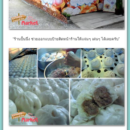
“ร้านปั้นนึ่ง ช่วยออกแบบป้ายติดหน้าร้านให้แจ่มๆ เด่นๆ ได้เลยครับ”