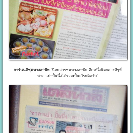
การันนตีชุมทางอาชีพ
“นิตยสารชุมทางอาชีพ อีกหนึ่งนิตยสารดีๆที่
ซาลาเปาปั้นนึ่งได้ร่วมเป็นเกีรยติครับ”