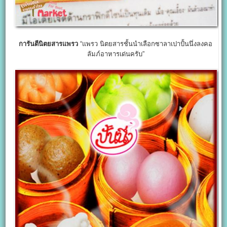
การันตีนิตยสารแพรว
“แพรว นิตยสารชั้นนำเลือกซาลาเปาปั้นนึ่งลงคอ
ลัมภ์อาหารเด่นครับ”