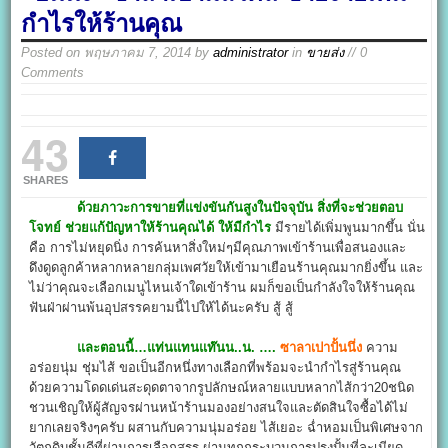
กำไรให้ร้านคุณ
Posted on
พฤษภาคม 7, 2014
by
administrator
in
ขายส่ง
// 0
Comments
43
SHARES
ด้วยภาวะการขายที่แข่งขันกันสูงในปัจจุบัน สิ่งที่จะช่วยตอบ
โจทย์ ช่วยแก้ปัญหาให้ร้านคุณได้ ให้มีกำไร
มีรายได้เพิ่มพูนมากขึ้น นั่น
คือ การไม่หยุดนิ่ง การค้นหาสิ่งใหม่ๆมีคุณภาพเข้าร้านเพื่อสนองและ
ดึงดูดลูกค้าหลากหลายกลุ่มเพศวัยให้เข้ามาเยือนร้านคุณมากยิ่งขึ้น และ
ไม่ว่าคุณจะเลือกเมนูไหนเจ้าใดเข้าร้าน ผมก็ขอเป็นกำลังใจให้ร้านคุณ
ฟันฝ่าผ่านพ้นอุปสรรคยามนี้ไปให้ได้นะครับ สู้ สู้
และตอนนี้…แท่นแทนแท๊นน..น. ….
ซาลาเปาปั้นนึ่ง
ความ
อร่อยนุ่ม ชุ่มไส้ ขอเป็นอีกหนึ่งทางเลือกที่พร้อมจะนำกำไรสู่ร้านคุณ
ด้วยความโดดเด่นสะดุดตาจากรูปลักษณ์หลายแบบหลากไส้กว่า20ชนิด
ชวนเชิญให้ผู้สัญจรผ่านหน้าร้านมองอย่างสนใจและตัดสินใจซื้อได้ไม่
ยากเลยจริงๆครับ ผสานกับความนุ่มอร่อย ไส้เยอะ ฉ่ำหอมเป็นพิเศษจาก
วัตถุดิบชั้นดีที่ผ่านการเลือกสรร ผ่านทุกกระบวนการปรุงปั้นที่ละเมียด