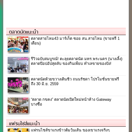
ตลาดนัดแนะนำ
ตลาดสายไหม43 มาร์เก็ต ซอย สน.สายไหม (ขายฟรี 1
เดือน)
รีวิวฉบับสมบูรณ์! ตะลุยตลาดนัด มทร.พระนคร (นางเลิ้ง)
ตลาดป๊อปอัปสุดลับ ของกินเพียบ ทำเลขายของปัง!
ตลาดนัดห้วยขวางเดินชิว ถนนรัชดา โปรโมชั่นขายฟรี
ถึง 30 มิ.ย. 2559
“ตลาด กขคง” ตลาดนัดเปิดใหม่หน้าห้าง Gateway
บางซื่อ
แฟรนไชส์แนะนำ
แฟรนไชส์ขาแรงข้าวต้มวุ้นเส้น ของเขาแรงจริงๆ