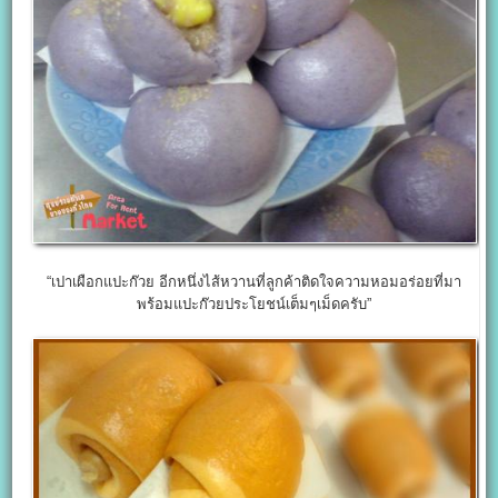
“เปาเผือกแปะก๊วย อีกหนึ่งไส้หวานที่ลูกค้าติดใจความหอมอร่อยที่มา
พร้อมแปะก๊วยประโยชน์เต็มๆเม็ดครับ”