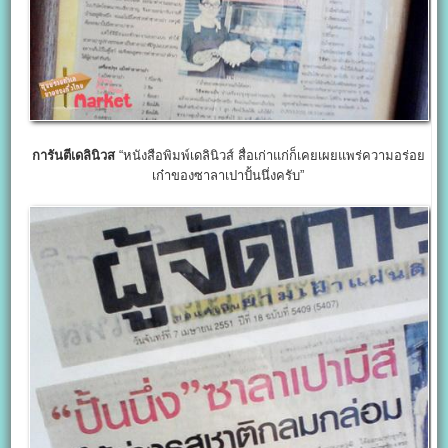
การันตีเดลินิวส
“หนังสือพิมพ์เดลินิวส์ สื่อเก่าแก่ก็เคยเผยแพร่ความอร่อย
เก๋าของซาลาเปาปั้นนึ่งครับ”