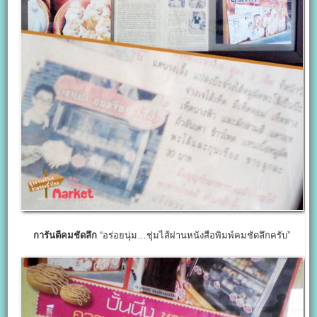
การันตีคมชัดลึก
“อร่อยนุ่ม…ชุ่มไส้ผ่านหนังสือพิมพ์คมชัดลึกครับ”