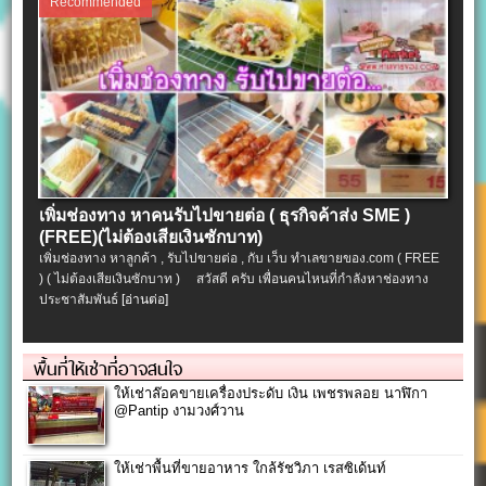
Recommended
เพิ่มช่องทาง หาคนรับไปขายต่อ ( ธุรกิจค้าส่ง SME )
(FREE)(ไม่ต้องเสียเงินซักบาท)
เพิ่มช่องทาง หาลูกค้า , รับไปขายต่อ , กับ เว็บ ทำเลขายของ.com ( FREE
) ( ไม่ต้องเสียเงินซักบาท ) สวัสดี ครับ เพื่อนคนไหนที่กำลังหาช่องทาง
ประชาสัมพันธ์
[อ่านต่อ]
พื้นที่ให้เช่าที่อาจสนใจ
ให้เช่าล๊อคขายเครื่องประดับ เงิน เพชรพลอย นาฬิกา
@Pantip งามวงศ์วาน
ให้เช่าพื้นที่ขายอาหาร ใกล้รัชวิภา เรสซิเด้นท์