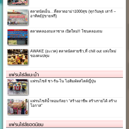
ตลาดนัดเย็น…ที่ตลาดอาม่า1000สุข (ทุกวันพุธ เสาร์ –
อาทิตย์)(ขายฟรี)
ตลาดคลองถมลาซาล เปิดใหม่!! โซนคลองถม
AWAKE (อะเวค) ตลาดนัดสายชิว,ที่ chill out แห่งใหม่
ของคนปทุม
แฟรนไชส์แนะนำ
แฟรนไชส์ ซา-รัน-โน ไอติมผัดสไตล์ญี่ปุ่น
แฟรนไชส์น้ำหอมกัลยา “สร้างอาชีพ สร้างรายได้ สร้าง
โอกาส”
แฟรนไชส์ยอดนิยม