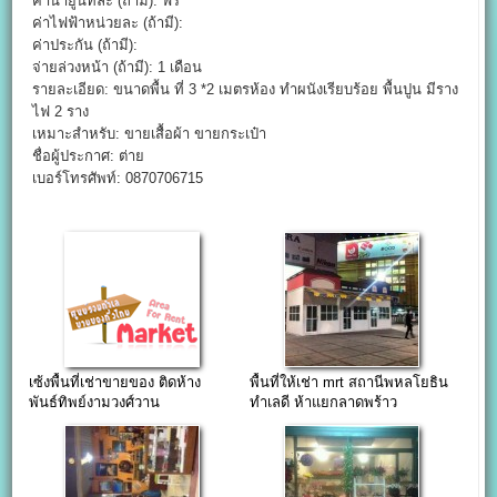
ค่าน้ำยูนิทละ (ถ้ามี): ฟรี
ค่าไฟฟ้าหน่วยละ (ถ้ามี):
ค่าประกัน (ถ้ามี):
จ่ายล่วงหน้า (ถ้ามี): 1 เดือน
รายละเอียด: ขนาดพื้น ที่ 3 *2 เมตรห้อง ทำผนังเรียบร้อย พื้นปูน มีราง
ไฟ 2 ราง
เหมาะสำหรับ: ขายเสื้อผ้า ขายกระเป๋า
ชื่อผู้ประกาศ: ต่าย
เบอร์โทรศัพท์: 0870706715
เซ้งพื้นที่เช่าขายของ ติดห้าง
พื้นที่ให้เช่า mrt สถานีพหลโยธิน
พันธ์ทิพย์งามวงศ์วาน
ทำเลดี ห้าแยกลาดพร้าว