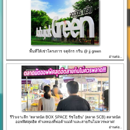
พื้นที่ให้เช่าโครงการ จตุจักร กรีน @ jj green
อ่านต่อ...
รีวิวเจาะลึก “ตลาดนัด BOX SPACE รัชโยธิน” (ตลาด SCB) ตลาดนัด
ออฟฟิศสุดฮิต ทำเลทองที่พ่อค้าแม่ค้าและสายกินไม่ควรพลาด!
อ่านต่อ...