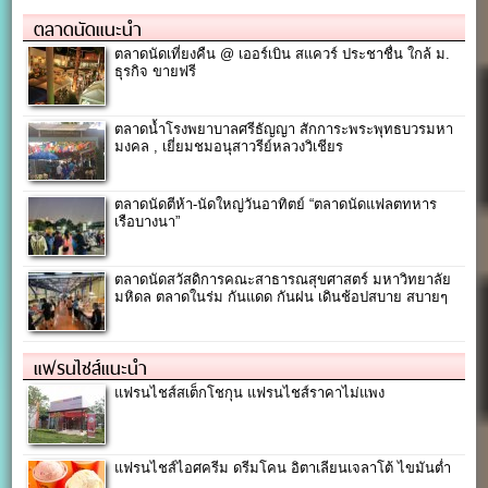
ตลาดนัดแนะนำ
ตลาดนัดเที่ยงคืน @ เออร์เบิน สแควร์ ประชาชื่น ใกล้ ม.
ธุรกิจ ขายฟรี
ตลาดน้ำโรงพยาบาลศรีธัญญา สักการะพระพุทธบวรมหา
มงคล , เยี่ยมชมอนุสาวรีย์หลวงวิเชียร
ตลาดนัดตีห้า-นัดใหญ่วันอาทิตย์ “ตลาดนัดแฟลตทหาร
เรือบางนา”
ตลาดนัดสวัสดิการคณะสาธารณสุข​ศาสตร์​ มหาวิทยาลัย
มหิดล ตลาดในร่ม กันแดด กันฝน เดินช้อปสบาย สบายๆ
แฟรนไชส์แนะนำ
แฟรนไชส์สเต็กโชกุน แฟรนไชส์ราคาไม่แพง
แฟรนไชส์ไอศครีม ดรีมโคน อิตาเลียนเจลาโต้ ไขมันต่ำ