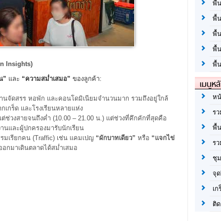
พื้
พื้
พื
พื
on Insights)
พื้
น”
และ
“
ความสม่ำเสมอ”
ของลูกค้า:
เมนูหล
หน
บ้านจัดสรร หอพัก และคอนโดมิเนียมจำนวนมาก รวมถึงอยู่ใกล้
กเกร็ด และโรงเรียนหลายแห่ง
รว
ต่ช่วงสายจนถึงค่ำ (10.00 – 21.00 น.) แต่ช่วงที่คึกคักที่สุดคือ
พื้
ิกงานและผู้ปกครองมารับนักเรียน
รมเรียกคน (Traffic) เช่น แคมเปญ
“
ผักบาทเดียว”
หรือ
“
แจกไข่
รว
ให้ออกมาเดินตลาดได้สม่ำเสมอ
ชุ
จุด
เก
ติด