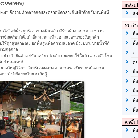
แฟรนไ
ect Overview)
ket”
คือรวมทั้งตลาดสดและตลาดนัดกลางคืนเข้าด้วยกันบนพื้นที่
แฟ
10 ทำเ
นไฮไลท์ตั้งอยู่บริเวณทางเดินหลัก มีร้านค้าอาหารคาว-หวาน
พื้
รจัดเตรียมโต๊ะเก้าอี้ส่วนกลางที่สะอาดสะอานรองรับลูกค้า
พื้
บบให้ถูกสุขลักษณะ ยกพื้นสูงเพื่อความสะอาด มีระบบระบายน้ำที่ดี
้ตามฤดูกาล
ตล
กว้างสำหรับสินค้าแฟชั่น เครื่องประดับ และของใช้ในบ้าน รวมถึงโซน
นัดย่านนนทบุรี
ตล
ถขนาดใหญ่ไว้ภายในบริเวณตลาด สามารถรองรับรถยนต์และรถ
พื้
อดรถไม่เพียงพอในซอยวัดกู้
พื้
พื้
พื้
พื้
หาพื้น
พื้