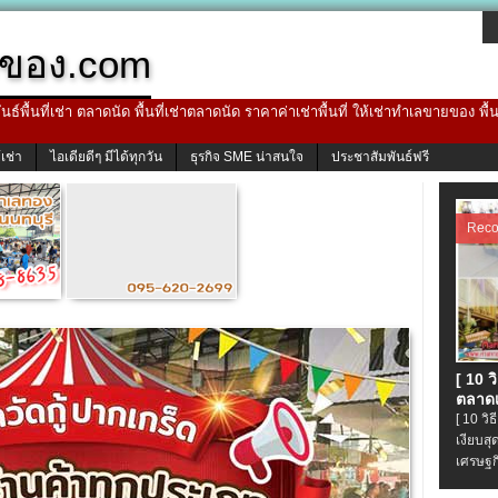
ของ.com
ธ์พื้นที่เช่า ตลาดนัด พื้นที่เช่าตลาดนัด ราคาค่าเช่าพื้นที่ ให้เช่าทำเลขายของ พื
้เช่า
ไอเดียดีๆ มีได้ทุกวัน
ธุรกิจ SME น่าสนใจ
ประชาสัมพันธ์ฟรี
Rec
[ 10 
ตลาดเ
[ 10 ว
เงียบส
เศรษฐก