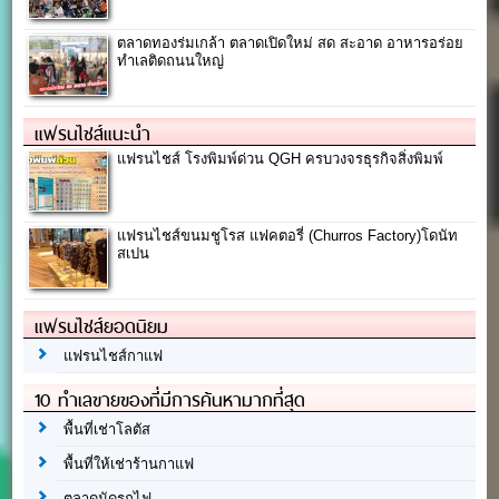
ตลาดทองร่มเกล้า ตลาดเปิดใหม่ สด สะอาด อาหารอร่อย
ทำเลติดถนนใหญ่
แฟรนไชส์แนะนำ
แฟรนไชส์ โรงพิมพ์ด่วน QGH ครบวงจรธุรกิจสิ่งพิมพ์
แฟรนไชส์ขนมชูโรส แฟคตอรี่ (Churros Factory)โดนัท
สเปน
แฟรนไชส์ยอดนิยม
แฟรนไชส์กาแฟ
10 ทำเลขายของที่มีการค้นหามากที่สุด
พื้นที่เช่าโลตัส
พื้นที่ให้เช่าร้านกาแฟ
ตลาดนัดรถไฟ