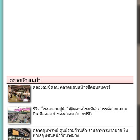
ตลาดนัดแนะนำ
คลองถมซีคอน ตลาดนัดบนห้างซีคอนสแควร์
รีวิว “โซนตลาดปูผ้า” @ตลาดไชยทิศ: สวรรค์สายแบกะ
ดิน มือสอง & ของสะสม (ขายฟรี!)
ตลาดคุ้มทรัพย์ ศูนย์รวมร้านค้า-ร้านอาหารมากมาย ใน
ทำเลชุมชนหน้าวัดบางม่วง