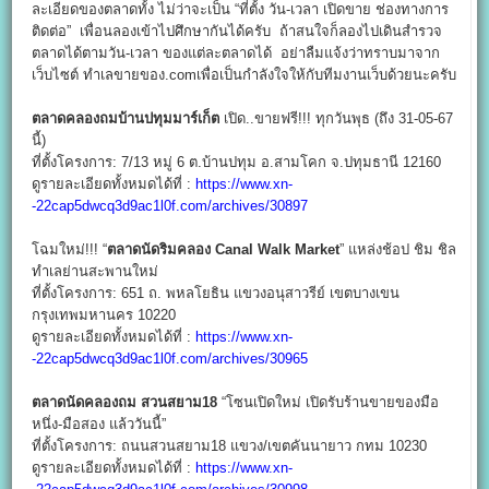
ละเอียดของตลาดทั้ง ไม่ว่าจะเป็น “ที่ตั้ง วัน-เวลา เปิดขาย ช่องทางการ
ติดต่อ” เพื่อนลองเข้าไปศึกษากันได้ครับ ถ้าสนใจก็ลองไปเดินสำรวจ
ตลาดได้ตามวัน-เวลา ของแต่ละตลาดได้ อย่าลืมแจ้งว่าทราบมาจาก
เว็บไซต์ ทำเลขายของ.comเพื่อเป็นกำลังใจให้กับทีมงานเว็บด้วยนะครับ
ตลาดคลองถมบ้านปทุมมาร์เก็ต
เปิด..ขายฟรี!!! ทุกวันพุธ (ถึง 31-05-67
นี้)
ที่ตั้งโครงการ: 7/13 หมู่ 6 ต.บ้านปทุม อ.สามโคก จ.ปทุมธานี 12160
ดูรายละเอียดทั้งหมดได้ที่ :
https://www.xn-
-22cap5dwcq3d9ac1l0f.com/archives/30897
โฉมใหม่!!! “
ตลาดนัดริมคลอง
Canal Walk Market
” แหล่งช้อป ชิม ชิล
ทำเลย่านสะพานใหม่
ที่ตั้งโครงการ: 651 ถ. พหลโยธิน แขวงอนุสาวรีย์ เขตบางเขน
กรุงเทพมหานคร 10220
ดูรายละเอียดทั้งหมดได้ที่ :
https://www.xn-
-22cap5dwcq3d9ac1l0f.com/archives/30965
ตลาดนัดคลองถม สวนสยาม18
“โซนเปิดใหม่ เปิดรับร้านขายของมือ
หนึ่ง-มือสอง แล้ววันนี้”
ที่ตั้งโครงการ: ถนนสวนสยาม18 แขวง/เขตคันนายาว กทม 10230
ดูรายละเอียดทั้งหมดได้ที่ :
https://www.xn-