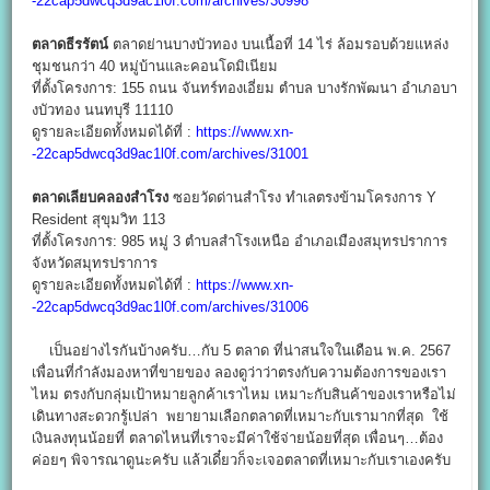
-22cap5dwcq3d9ac1l0f.com/archives/30998
ตลาดธีรรัตน์
ตลาดย่านบางบัวทอง บนเนื้อที่ 14 ไร่ ล้อมรอบด้วยแหล่ง
ชุมชนกว่า 40 หมู่บ้านและคอนโดมิเนียม
ที่ตั้งโครงการ: 155 ถนน จันทร์ทองเอี่ยม ตําบล บางรักพัฒนา อําเภอบา
งบัวทอง นนทบุรี 11110
ดูรายละเอียดทั้งหมดได้ที่ :
https://www.xn-
-22cap5dwcq3d9ac1l0f.com/archives/31001
ตลาดเลียบคลองสำโรง
ซอยวัดด่านสำโรง ทำเลตรงข้ามโครงการ Y
Resident สุขุมวิท 113
ที่ตั้งโครงการ: 985 หมู่ 3 ตำบลสำโรงเหนือ อำเภอเมืองสมุทรปราการ
จังหวัดสมุทรปราการ
ดูรายละเอียดทั้งหมดได้ที่ :
https://www.xn-
-22cap5dwcq3d9ac1l0f.com/archives/31006
เป็นอย่างไรกันบ้างครับ…กับ 5 ตลาด ที่น่าสนใจในเดือน พ.ค. 2567
เพื่อนที่กำลังมองหาที่ขายของ ลองดูว่าว่าตรงกับความต้องการของเรา
ไหม ตรงกับกลุ่มเป้าหมายลูกค้าเราไหม เหมาะกับสินค้าของเราหรือไม่
เดินทางสะดวกรู้เปล่า พยายามเลือกตลาดที่เหมาะกับเรามากที่สุด ใช้
เงินลงทุนน้อยที่ ตลาดไหนที่เราจะมีค่าใช้จ่ายน้อยที่สุด เพื่อนๆ…ต้อง
ค่อยๆ พิจารณาดูนะครับ แล้วเดี๋ยวก็จะเจอตลาดที่เหมาะกับเราเองครับ