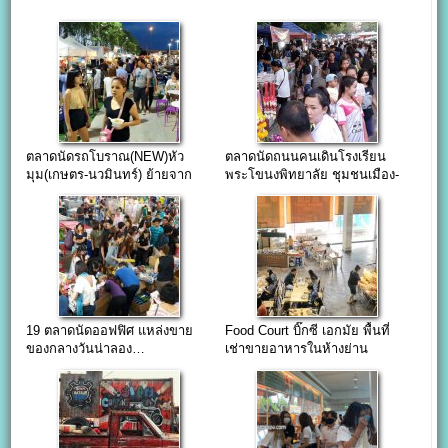
ตลาดนัดรถโบราณ(NEW)หัว
ตลาดนัดถนนคนเดินโรงเรียน
มุม(เกษตร-นวมินทร์) ย้ายจาก
พระโขนงพิทยาลัย ชุมชนเมือง-
The walk เดิม…
สินค้าราคาถูก
19 ตลาดนัดออฟฟิศ แหล่งขาย
Food Court บิ๊กซี เอกมัย พื้นที่
ของกลางวันน่าลอง…
เช่าขายอาหารในห้างย่าน
สุขุมวิท62