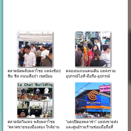
ตลาดนัดพลับพลาไชย แหล่งช้อป
คลองถมถนนคนเดิน แหล่งรวม
ชิม ชิล ถนนเสือป่า เขตป้อม
อุปกรณ์ไอที-มือถือ-อุปกรณ์
ปราบฯ(จันทร์-ศุกร์)
ไฟฟ้า-อิเล็กทรอนิกส์ มากมาย…
ตลาดนัดวินเทจ พลับพลาไชย
“แคปปิตอลพลาซ่า” แหล่งขายส่ง
“ตลาดขายของมืองสอง ใกล้ย่าน
และศูนย์รวมร้านซ่อมมือถือที่