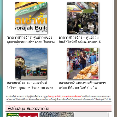
คลองถม เยาวราช”
ใหญ่ที่สุดในคลองถม,เสือป่า
“อาคารศรีวรจักร” ศูนย์รวมของ
อาคารศรีวรจักร – ศูนย์รวม
อุปกรณ์ยานยนต์ราคาส่ง ใจกลาง
สินค้าไลฟ์สไตล์และยานยนต์
เมือง (พื้นที่เช่าเปิดร้าน)
ใจกลางกรุง
ตลาดนวมิตร ตลาดแนวใหม่
ตลาดสาย2 แหล่งรวมร้านอาหาร
ใส่ใจทุกคุณภาพ ใจกลางนวนคร
อร่อย ที่ต้องกดไลค์สายกิน
ผู้สนับสนุน หมวดตลาดนัด