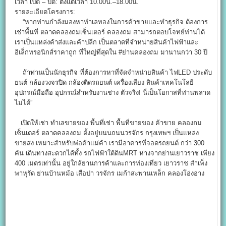
เวลา เปิด – ปิด: ตั้งแต่เวลา 10.00น.–18.00น.
รายละเอียดโครงการ:
“หากท่านกำลังมองหาทำเลทองในการค้าขายและทำธุรกิจ ต้องการ
เช่าพื้นที่ ตลาดคลองถมเซ็นเตอร์ คลองถม สามารถตอบโจทย์ท่านได้
เราเป็นแหล่งค้าส่งและค้าปลีก เป็นตลาดที่จำหน่ายสินค้าไฟฟ้าและ
อิเล็กทรอนิกส์ราคาถูก ที่ใหญ่ที่สุดใน #ย่านคลองถม มานานกว่า 30 ปี
ถ้าท่านเป็นนักธุรกิจ ที่ต้องการหาที่จัดจำหน่ายสินค้า ไฟLED ประดับ
ยนต์ กล้องวงจรปิด กล้องติดรถยนต์ เครื่องเสียง สินค้าเทคโนโลยี
อุปกรณ์มือถือ อุปกรณ์สำหรับงานช่าง ตัวจริง! นี่เป็นโอกาสที่ท่านพลาด
ไม่ได้”
เปิดให้เช่า ทำเลขายของ พื้นที่เช่า พื้นที่ขายของ ค้าขาย คลองถม
เซ็นเตอร์ ตลาดคลองถม ตั้งอยู่บนนถนนวรจักร กรุงเทพฯ เป็นแหล่ง
ขายส่ง เหมาะสำหรับพ่อค้าแม่ค้า เรามีอาคารที่จอดรถยนต์ กว่า 300
คัน เดินทางสะดวกได้ทั้ง รถไฟฟ้าใต้ดินMRT ห่างจากย่านเยาวราช เพียง
400 เมตรเท่านั้น อยู่ใกล้ย่านการค้าและการท่องเที่ยว เยาวราช สำเพ็ง
พาหุรัด ย่านบ้านหม้อ เสือป่า วรจักร เมก้าสะพานเหล็ก คลองโอ่งอ่าง