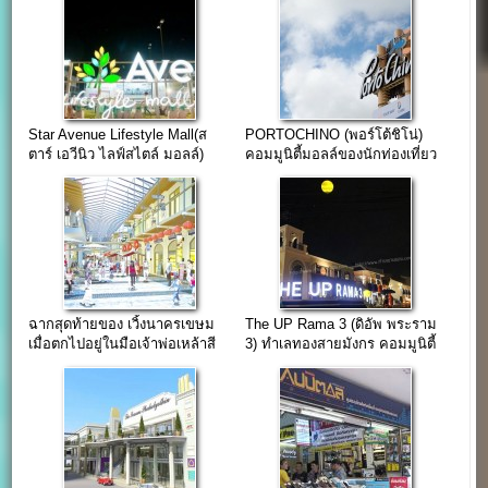
Star Avenue Lifestyle Mall(ส
PORTOCHINO (พอร์โต้ชิโน่)
ตาร์ เอวีนิว ไลฟ์สไตล์ มอลล์)
คอมมูนิตี้มอลล์ของนักท่องเที่ยว
เชียงใหม่
ฉากสุดท้ายของ เวิ้งนาครเขษม
The UP Rama 3 (ดิอัพ พระราม
เมื่อตกไปอยู่ในมือเจ้าพ่อเหล้าสี
3) ทำเลทองสายมังกร คอมมูนิตี้
เจริญ สิริวัฒนภักดี
มอลล์พระรามสาม