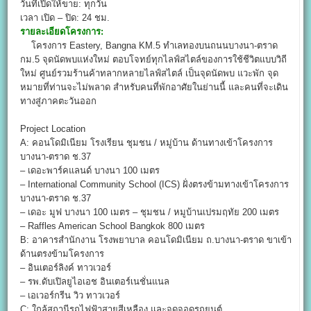
วันที่เปิดให้ขาย: ทุกวัน
เวลา เปิด – ปิด: 24 ชม.
รายละเอียดโครงการ:
โครงการ Eastery, Bangna KM.5 ทำเลทองบนถนนบางนา-ตราด
กม.5 จุดนัดพบแห่งใหม่ ตอบโจทย์ทุกไลฟ์สไตล์ของการใช้ชีวิตแบบวิถี
ใหม่ ศูนย์รวมร้านค้าทลากหลายไลฟ์สไตล์ เป็นจุดนัดพบ แวะพัก จุด
หมายที่ท่านจะไม่พลาด สำหรับคนที่พักอาศัยในย่านนี้ และคนที่จะเดิน
ทางสู่ภาคตะวันออก
Project Location
A: คอนโดมิเนียม โรงเรียน ชุมชน / หมู่บ้าน ด้านทางเข้าโครงการ
บางนา-ตราด ช.37
– เดอะพาร์คแลนด์ บางนา 100 เมตร
– International Community School (ICS) ฝั่งตรงข้ามทางเข้าโครงการ
บางนา-ตราด ช.37
– เดอะ มูฟ บางนา 100 เมตร – ชุมชน / หมูบ้านเปรมฤทัย 200 เมตร
– Raffles American School Bangkok 800 เมตร
B: อาคารสำนักงาน โรงพยาบาล คอนโดมิเนียม ถ.บางนา-ตราด ขาเข้า
ด้านตรงข้ามโครงการ
– อินเตอร์ลิงค์ ทาวเวอร์
– รพ.ดับเปิลยูไอเอช อินเตอร์เนชั่นแนล
– เอเวอร์กรีน วิว ทาวเวอร์
C: ใกล้สถานีรถไฟฟ้าสายสีเหลือง และจุดจอดรถยนต์