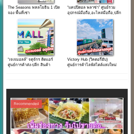
The Seasons พหลโยธิน 1 เปิด
“แคปปิตอล พลาซ่า” ศูนย์รวม
จอง พื้นที่เช่า
อุปกรณ์มือถือ,อะไหล่มือถือ,ปลีก
และส่ง ใจกลางย่านคลองถม
เสือป่า
“เจเจมอลล์” จตุจักร ติดแอร์
Victory Hub (วิคตอรี่ฮับ)
ศูนย์การค้าส่ง-ปลีก สินค้า
ศูนย์การค้าไลฟ์สไตล์แห่งใหม่
ภูมิปัญญาท้องถิ่น-สินค้านำเข้า
ใจกลางเมืองอนุสาวรีย์ชัยฯ
Recommended