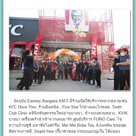
ปัจจุบัน Eastery Bangana KM.5 มีร้านเปิดให้บริการหลากหลายเช่น
KFC Drive Thru ,ร้านอินทนิล , Five Star ไก่ย่างและไก่ทอด, Tooth
Club Clinic คลินิกทันตกรรมใหม่ย่านบางนา, ข้าวแกงสวนหลวง , KVIK
บางนา เครื่องครัวนำเข้าจากเดนมาร์ก,ศูนย์บริการ FURiO Care, ไข่
หวานบ้านซูชิ,มหาชัยไอศกรีม, Mei Mei Boba Tea, AJumMa ขนมสุด
ฮิตจากเกาหลี, Stupid fries เกี๊ยวซ่าทอด กรอบนอกนุ่มใน ไส้แน่นๆ