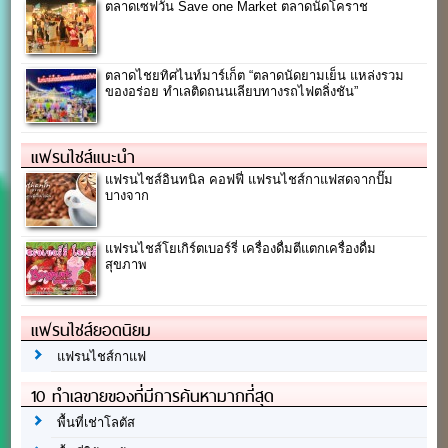
ตลาดเซฟวัน Save one Market ตลาดนัดโคราช
ตลาดไชยทิศไนท์มาร์เก็ต “ตลาดนัดยามเย็น แหล่งรวม
ของอร่อย ทำเลติดถนนเลียบทางรถไฟตลิ่งชัน”
แฟรนไชส์แนะนำ
แฟรนไชส์อินทนิล คอฟฟี่ แฟรนไชส์กาแฟสดจากปั๊ม
บางจาก
แฟรนไชส์โยเกิร์ตเบอร์รี่ เครื่องดื่มตีแตกเครื่องดื่ม
สุขภาพ
แฟรนไชส์ยอดนิยม
แฟรนไชส์กาแฟ
10 ทำเลขายของที่มีการค้นหามากที่สุด
พื้นที่เช่าโลตัส