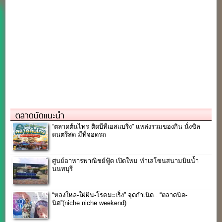
ตลาดนัดแนะนำ
“ตลาดต้นไทร ติดบีทีเอสแบริ่ง” แหล่งรวมของกิน นั่งชิล
ดนตรีสด มีที่จอดรถ
ศูนย์อาหารพาณิชย์ฟู้ด เปิดใหม่ ทำเลโซนสนามบินน้ำ
นนทบุรี
“หลงใหล-ใฝ่ฝัน-โรคมะเร็ง” จุดกำเนิด.. “ตลาดนิด-
นิด”(niche niche weekend)