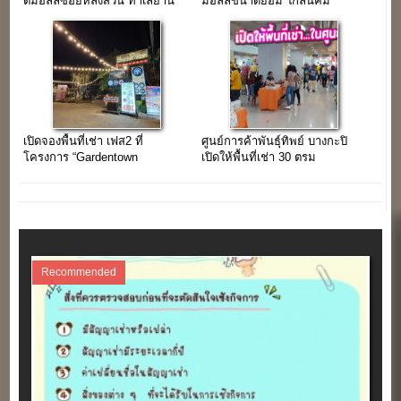
ตี้มอลล์ซอยหลังสวน ทำเลย่าน
มอลล์ขนาดย่อม ใกล้นิคม
สีลม”
อุตสาหกรรมลาดกระบัง
เปิดจองพื้นที่เช่า เฟส2 ที่
ศูนย์การค้าพันธุ์ทิพย์ บางกะปิ
โครงการ “Gardentown
เปิดให้พื้นที่เช่า 30 ตรม
ประชาอุทิศ ทุ่งครุ”
(ออฟฟิศ,ร้าน,ธุรกิจ,คลินิก)
Recommended