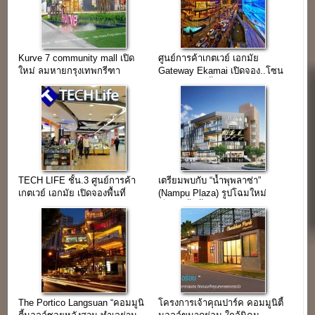
Kurve 7 community mall เปิด
ศูนย์การค้าเกตเวย์ เอกมัย
ใหม่ ลมหายกรุงเทพกรีฑา
Gateway Ekamai เปิดจอง..โซน
Take home ชั้น G
TECH LIFE ชั้น.3 ศูนย์การค้า
เตรียมพบกับ “น้ำพุพลาซ่า”
เกตเวย์ เอกมัย เปิดจองพื้นที่
(Nampu Plaza) รูปโฉมใหม่
โซนTECH LIFE
เร็วๆ…นี้ (พื้นที่ให้เช่าอีก 19 ยูนิต)
The Portico Langsuan “คอมมูนิ
โครงการเจ้าคุณปาร์ค คอมมูนิตี้