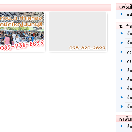
แฟรนไ
แฟ
10 ทำเ
พื้
พื้
ตล
ตล
พื้
พื้
พื้
พื้
พื้
หาพื้น
พื้