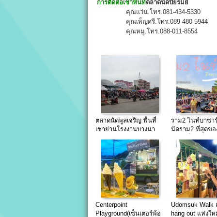
การติดต่อเช่าพื้นที่
ตลาดนัดปิยรมย์
คุณแว่น.โทร.081-434-5330
คุณเพ็ญศรี.โทร.089-480-5944
คุณหมู.โทร.088-011-8554
ตลาดนัดพูลเจริญ พื้นที่
ราม2 ไนท์บาซาร
เช่าย่านโรงงานบางนา
นัดราม2 ที่สุดข
โซน เด็ด!!!
Centerpoint
Udomsuk Walk 
Playground(เซ็นเตอร์พ้อ
hang out แห่งใหม