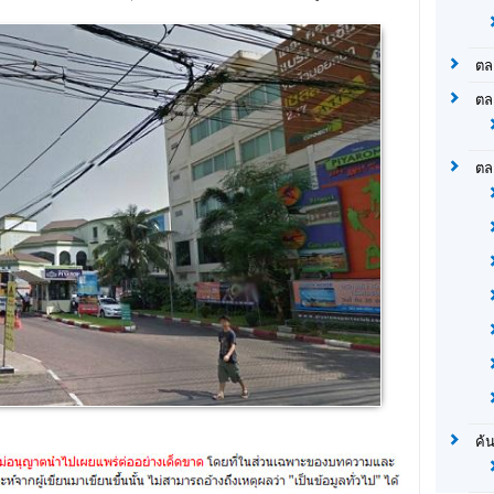
15 ไร่
ตรงข้ามเมกาบางนา
พันธุ์ทิพย์ งามวงศ์วาน
(แฟชั่น-ขายฟรี)
ตล
ตล
ตล
ค้