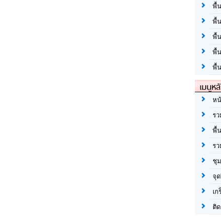
พื้
พื้
พื
พื
พื้
เมนูหล
หน
รว
พื้
รว
ชุ
จุด
เก
ติด