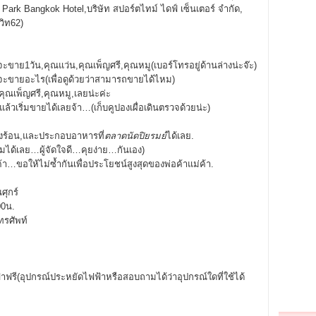
t Park Bangkok Hotel,บริษัท สปอร์ตไทม์ ไดฟ์ เซ็นเตอร์ จำกัด,
วิท62)
ัน,คุณแว่น,คุณเพ็ญศรี,คุณหมู(เบอร์โทรอยู่ด้านล่างน่ะจ๊ะ)
อะไร(เพื่อดูด้วยว่าสามารถขายได้ไหม)
พ็ญศรี,คุณหมู,เลยน่ะค่ะ
มขายได้เลยจ้า…(เก็บคูปองเผื่อเดินตรวจด้วยน่ะ)
น,และประกอบอาหารที่
ตลาดนัดปิยรมย์
ได้เลย.
ย…ผู้จัดใจดี…คุยง่าย…กันเอง)
ห้ไม่ซ้ำกันเพื่อประโยชน์สูงสุดของพ่อค้าแม่ค้า.
ุกร์
0น.
ศัพท์
้าฟรี(อุปกรณ์ประหยัดไฟฟ้าหรือสอบถามได้ว่าอุปกรณ์ใดที่ใช้ได้