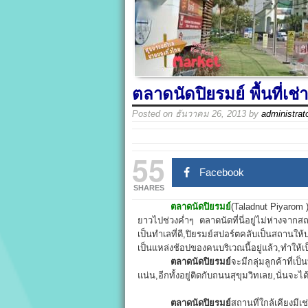
ตลาดนัดปิยรมย์ พื้นที่เช
Posted on
ธันวาคม 26, 2013
by
administrat
55
Facebook
SHARES
ตลาดนัดปิยรมย์
(Taladnut Piyarom )
ยาวไปช่วงค่ำๆ ตลาดนัดที่นี่อยู่ไม่ห่างจากสถาน
เป็นทำเลที่ดี,ปิยรมย์สปอร์ตคลับเป็นสถานให้
เป็นแหล่งช้อปของคนบริเวณนี้อยู่แล้ว,ทำให้เป
ตลาดนัดปิยรมย์
จะมีกลุ่มลูกค้าที่เป
แน่น,อีกทั้งอยู่ติดกับถนนสุขุมวิทเลย,นั่นจะได
ตลาดนัดปิยรมย์
สถานที่ใกล้เคียงม