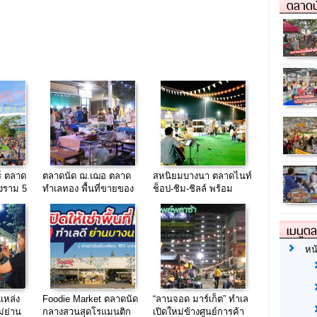
ตลาดน
์ ตลาด
ตลาดนัด ฌ.เฌอ ตลาด
สหนิยมบางนา ตลาดไนท์
องราม 5
ทำเลทอง พื้นที่ขายของ
ช็อป-ชิม-ชิลล์ พร้อม
ย่านบางนา
สนามออกกำลังกาย
เมนูต
หน
แหล่ง
Foodie Market ตลาดนัด
“ลานจอด มาร์เก็ต” ทำเล
่ย่าน
กลางสวนสุดโรแมนติก
เปิดใหม่ข้างศูนย์การค้า