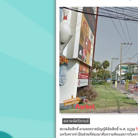
ยท์ เพลย์กราวด์) ขายฟรี
อุดมสุข บนพื้นที่ 
ถึง 30 พ.ย. 60
ตลาดนัดปิยรมย์