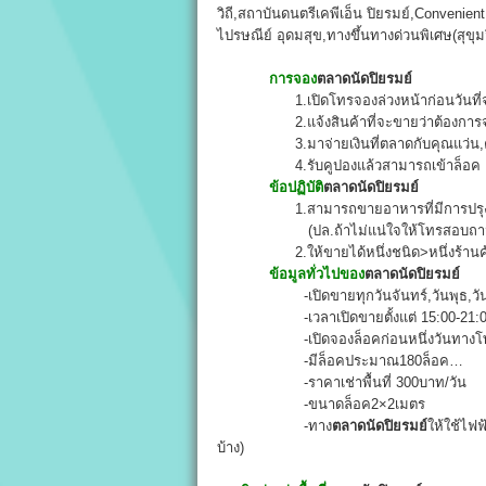
วิถี,สถาบันดนตรีเคพีเอ็น ปิยรมย์,Convenien
ไปรษณีย์ อุดมสุข,ทางขึ้นทางด่วนพิเศษ(สุขุม
การจอง
ตลาดนัดปิยรมย์
1.เปิดโทรจองล่วงหน้าก่อนวันที่จะขาย1ว
2.แจ้งสินค้าที่จะขายว่าต้องการจะขาย
3.มาจ่ายเงินที่ตลาดกับคุณแว่น,คุณเ
4.รับคูปองแล้วสามารถเข้าล็อค แล้วเริ่
ข้อปฏิบัติ
ตลาดนัดปิยรมย์
1.สามารถขายอาหารที่มีการปรุงร้อ
(ปล.ถ้าไม่แน่ใจให้โทรสอบถามได้เล
2.ให้ขายได้หนึ่งชนิด>หนึ่งร้านค้า…ขอใ
ข้อมูลทั่วไปของ
ตลาดนัดปิยรมย์
-เปิดขายทุกวันจันทร์,วันพุธ,วันศ
-เวลาเปิดขายตั้งแต่ 15:00-21:0
-เปิดจองล็อคก่อนหนึ่งวันทางโทร
-มีล็อคประมาณ180ล็อค…
-ราคาเช่าพื้นที่ 300บาท/วัน
-ขนาดล็อค2×2เมตร
-ทาง
ตลาดนัดปิยรมย์
ให้ใช้ไฟฟ
บ้าง)