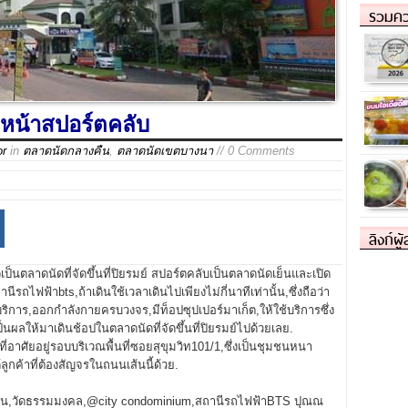
รวมคว
่าหน้าสปอร์ตคลับ
or
in
ตลาดนัดกลางคืน
,
ตลาดนัดเขตบางนา
// 0 Comments
ลิงก์ผู
เป็นตลาดนัดที่จัดขึ้นที่ปิยรมย์ สปอร์ตคลับเป็นตลาดนัดเย็นและเปิด
ีรถไฟฟ้าbts,ถ้าเดินใช้เวลาเดินไปเพียงไม่กี่นาทีเท่านั้น,ซึ่งถือว่า
บริการ,ออกกำลังกายครบวงจร,มีท็อปซุปเปอร์มาเก็ต,ให้ใช้บริการซึ่ง
็นผลให้มาเดินช้อปในตลาดนัดที่จัดขึ้นที่ปิยรมย์ไปด้วยเลย.
็นที่อาศัยอยู่รอบบริเวณพื้นที่ซอยสุขุมวิท101/1,ซึ่งเป็นชุมชนหนา
้ลูกค้าที่ต้องสัญจรในถนนเส้นนี้ด้วย.
ีเช่น,วัดธรรมมงคล,@city condominium,สถานีรถไฟฟ้าBTS ปุณณ