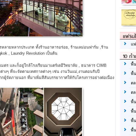
แฟรนไ
แฟ
ารหลายหลากประเภท ทั้งร้านอาหารอร่อย, ร้านเลม่อนฟาร์ม ,ร้าน
gkok , Laundry Revolution เป็นต้น
10 ทำเ
พื้
มตร และก็อยู่ใกล้โรงเรียนมาแตร์เดอีวิทยาลัย , ธนาคาร CIMB
ต่างๆ ที่จะจัดตามเทศกาลต่างๆ เช่น งานวันแม่,งานตอนรับปี
พื้
กผู้จัดภายนอก ที่มาเพิ่มสีสันบรรยากาศให้กับโครงการอย่างต่อเนื่อง
ตล
ตล
พื้
พื้
พื้
พื้