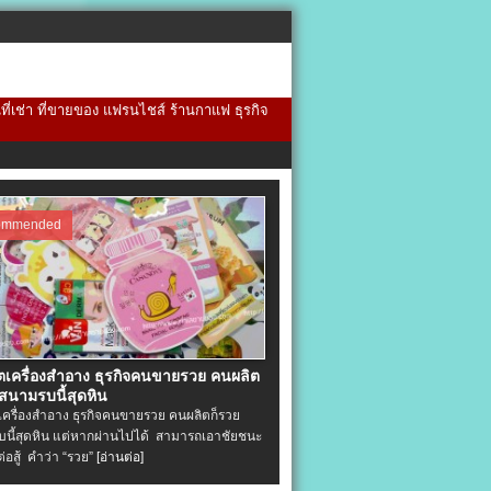
้นที่เช่า ที่ขายของ แฟรนไชส์ ร้านกาแฟ ธุรกิจ
ommended
ิตเครื่องสําอาง ธุรกิจคนขายรวย คนผลิต
 สนามรบนี้สุดหิน
ตเครื่องสําอาง ธุรกิจคนขายรวย คนผลิตก็รวย
นี้สุดหิน แต่หากผ่านไปได้ สามารถเอาชัยชนะ
่ต่อสู้ คำว่า “รวย”
[อ่านต่อ]