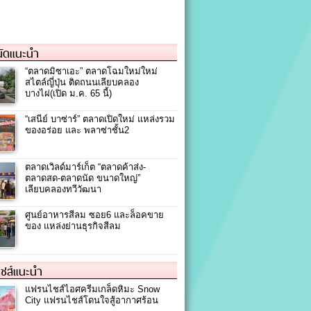
ัดแนะนำ
“ตลาดมิซาเอะ” ตลาดโฉมใหม่ใหม่
สไตล์ญี่ปุ่น ติดถนนเลียบคลอง
บางไผ่(เปิด ม.ค. 65 นี้)
“เสนีย์ บาซ่าร์” ตลาดเปิดใหม่ แหล่งรวม
ของอร่อย และ พลาซ่าชั้น2
ตลาดเวิลด์มาร์เก็ต “ตลาดค้าส่ง-
ตลาดสด-ตลาดนัด ขนาดใหญ่”
เลียบคลองทวีวัฒนา
ศูนย์อาหารสีลม ซอย6 และล็อคขาย
ของ แหล่งย่านธุรกิจสีลม
ชส์แนะนำ
แฟรนไชส์ไอศครีมเกล็ดหิมะ Snow
City แฟรนไชส์โดนใจสู้อากาศร้อน