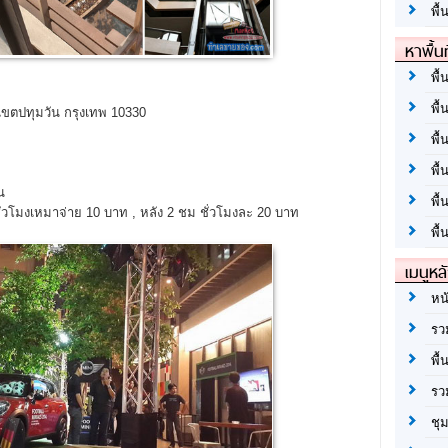
พื้
หาพื้น
พื้
พื้
 เขตปทุมวัน กรุงเทพ 10330
พื้
พื
น
พื
ั่วโมงเหมาจ่าย 10 บาท , หลัง 2 ชม ชั่วโมงละ 20 บาท
พื้
เมนูหล
หน
รว
พื้
รว
ชุ