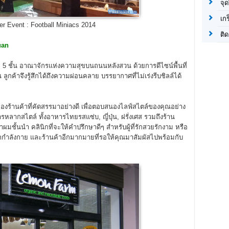
จุด
เก
er Event : Football Miniacs 2014
ติด
uan
 ชั้น อาณาจักรแห่งความสุขบนถนนหลังสวน ด้วยการดีไซน์พื้นที่
ูกค้าจึงรู้สึกได้ถึงความผ่อนคลาย บรรยากาศที่ไม่เร่งรีบชิลล์ได้
ร้านค้าที่คัดสรรมาอย่างดี เพื่อตอบสนองไลฟ์สไตล์ของคุณอย่าง
หลากสไตล์ ทั้งอาหารไทยรสแซ่บ, ญี่ปุ่น, ฝรั่งเศส รวมถึงร้าน
ั้นนำ คลินิกที่จะให้คำปรึกษาดีๆ สำหรับผู้ที่รักสวยรักงาม หรือ
อกกำลังกาย และร้านค้าอีกมากมายที่รอให้คุณมาสัมผัสไปพร้อมกับ