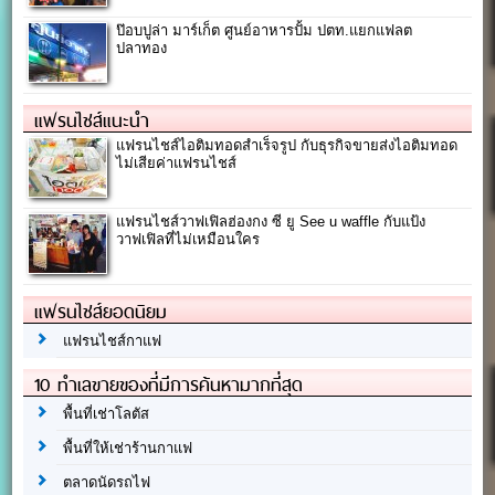
ป๊อบปูล่า มาร์เก็ต ศูนย์อาหารปั้ม ปตท.แยกแฟลต
ปลาทอง
แฟรนไชส์แนะนำ
แฟรนไชส์ไอติมทอดสำเร็จรูป กับธุรกิจขายส่งไอติมทอด
ไม่เสียค่าแฟรนไชส์
แฟรนไชส์วาฟเฟิลฮ่องกง ซี ยู See u waffle กับแป้ง
วาฟเฟิลที่ไม่เหมือนใคร
แฟรนไชส์ยอดนิยม
แฟรนไชส์กาแฟ
10 ทำเลขายของที่มีการค้นหามากที่สุด
พื้นที่เช่าโลตัส
พื้นที่ให้เช่าร้านกาแฟ
ตลาดนัดรถไฟ