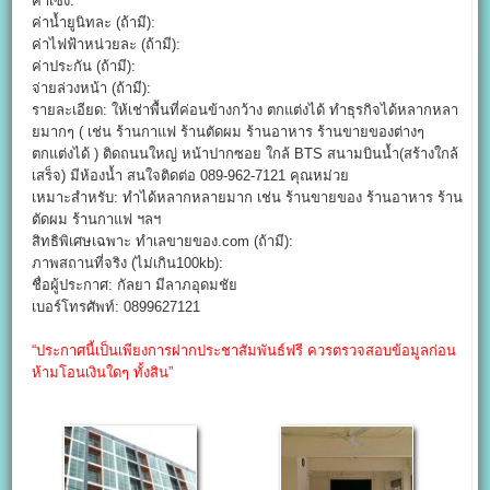
ค่าเซ้ง:
ค่าน้ำยูนิทละ (ถ้ามี):
ค่าไฟฟ้าหน่วยละ (ถ้ามี):
ค่าประกัน (ถ้ามี):
จ่ายล่วงหน้า (ถ้ามี):
รายละเอียด: ให้เช่าพื้นที่ค่อนข้างกว้าง ตกแต่งได้ ทำธุรกิจได้หลากหลา
ยมากๆ ( เช่น ร้านกาแฟ ร้านตัดผม ร้านอาหาร ร้านขายของต่างๆ
ตกแต่งได้ ) ติดถนนใหญ่ หน้าปากซอย ใกล้ BTS สนามบินน้ำ(สร้างใกล้
เสร็จ) มีห้องน้ำ สนใจติดต่อ 089-962-7121 คุณหม่วย
เหมาะสำหรับ: ทำได้หลากหลายมาก เช่น ร้านขายของ ร้านอาหาร ร้าน
ตัดผม ร้านกาแฟ ฯลฯ
สิทธิพิเศษเฉพาะ ทำเลขายของ.com (ถ้ามี):
ภาพสถานที่จริง (ไม่เกิน100kb):
ชื่อผู้ประกาศ: กัลยา มีลาภอุดมชัย
เบอร์โทรศัพท์: 0899627121
“ประกาศนี้เป็นเพียงการฝากประชาสัมพันธ์ฟรี ควรตรวจสอบข้อมูลก่อน
ห้ามโอนเงินใดๆ ทั้งสิน”