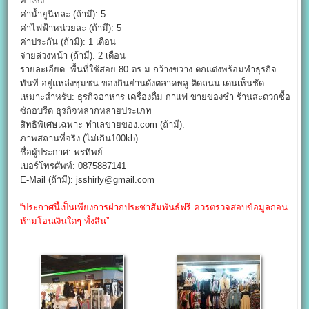
ค่าเซ้ง:
ค่าน้ำยูนิทละ (ถ้ามี): 5
ค่าไฟฟ้าหน่วยละ (ถ้ามี): 5
ค่าประกัน (ถ้ามี): 1 เดือน
จ่ายล่วงหน้า (ถ้ามี): 2 เดือน
รายละเอียด: พื้นที่ใช้สอย 80 ตร.ม.กว้างขวาง ตกแต่งพร้อมทำธุรกิจ
ทันที อยู่แหล่งชุมชน ของกินย่านดังตลาดพลู ติดถนน เด่นเห็นชัด
เหมาะสำหรับ: ธุรกิจอาหาร เครื่องดื่ม กาแฟ ขายของชำ ร้านสะดวกซื้อ
ซักอบรีด ธุรกิจหลากหลายประเภท
สิทธิพิเศษเฉพาะ ทำเลขายของ.com (ถ้ามี):
ภาพสถานที่จริง (ไม่เกิน100kb):
ชื่อผู้ประกาศ: พรทิพย์
เบอร์โทรศัพท์: 0875887141
E-Mail (ถ้ามี): jsshirly@gmail.com
“ประกาศนี้เป็นเพียงการฝากประชาสัมพันธ์ฟรี ควรตรวจสอบข้อมูลก่อน
ห้ามโอนเงินใดๆ ทั้งสิน”