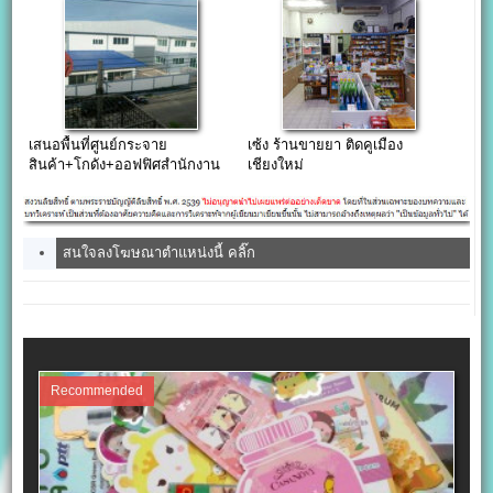
เสนอพื้นที่ศูนย์กระจาย
เซ้ง ร้านขายยา ติดคูเมือง
สินค้า+โกดัง+ออฟฟิศสำนักงาน
เชียงใหม่
ให้เช่า กทม ราคาคุ้มค่า
สนใจลงโฆษณาตำแหน่งนี้ คลิ๊ก
Recommended