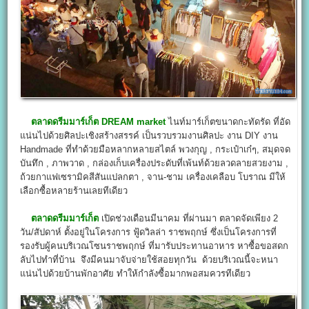
ตลาดดรีมมาร์เก็ต DREAM market
ไนท์มาร์เก็ตขนาดกะทัดรัด ที่อัด
แน่นไปด้วยศิลปะเชิงสร้างสรรค์ เป็นรวบรวมงานศิลปะ งาน DIY งาน
Handmade ที่ทำด้วยมือหลากหลายสไตล์ พวงกุญ , กระเป๋าเก๋ๆ, สมุดจด
บันทึก , ภาพวาด , กล่องเก็บเครื่องประดับที่เพ้นท์ด้วยลวดลายสวยงาม ,
ถ้วยกาแฟเซรามิคสีสันแปลกตา , จาน-ชาม เครื่องเคลือบ โบราณ มีให้
เลือกซื้อหลายร้านเลยทีเดียว
ตลาดดรีมมาร์เก็ต
เปิดช่วงเดือนมีนาคม ที่ผ่านมา ตลาดจัดเพียง 2
วัน/สัปดาห์ ตั้งอยู่ในโครงการ ฟู้ดวิลล่า ราชพฤกษ์ ซึ่งเป็นโครงการที่
รองรับผู้คนบริเวณโซนราชพฤกษ์ ที่มารับประทานอาหาร หาซื้อขอสดก
ลับไปทำที่บ้าน จึงมีคนมาจับจ่ายใช้สอยทุกวัน ด้วยบริเวณนี้จะหนา
แน่นไปด้วยบ้านพักอาศัย ทำให้กำลังซื้อมากพอสมควรทีเดียว