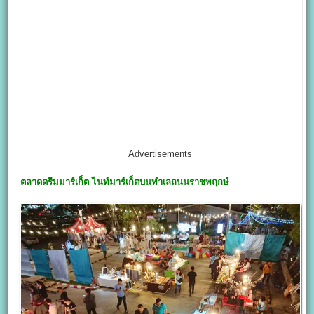
Advertisements
ตลาดดรีมมาร์เก็ต
ไนท์มาร์เก็ตบนทำเลถนนราชพฤกษ์