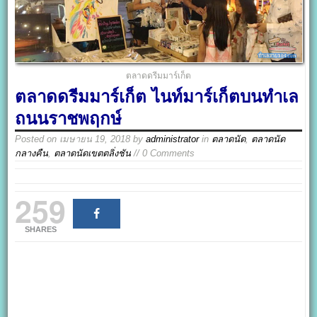
ตลาดดรีมมาร์เก็ต
ตลาดดรีมมาร์เก็ต ไนท์มาร์เก็ตบนทำเล
ถนนราชพฤกษ์
Posted on
เมษายน 19, 2018
by
administrator
in
ตลาดนัด
,
ตลาดนัด
กลางคืน
,
ตลาดนัดเขตตลิ่งชัน
// 0 Comments
259
SHARES