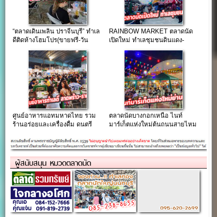
“ตลาดเดินเพลิน ปราจีนบุรี” ทำเล
RAINBOW MARKET ตลาดนัด
ดีติดห้างโฮมโปร(ขายฟรี-วัน
เปิดใหม่ ทำเลชุมชนดินแดง-
พฤหัส)
ห้วยขวาง
ศูนย์อาหารแอทมหาดไทย รวม
ตลาดนัดบางกอกเหนือ ไนท์
ร้านอร่อยและเครื่องดื่ม ดนตรี
มาร์เก็ตแห่งใหม่ต้นถนนสายไหม
ชมถ่ายทอดสดกีฬา
ผู้สนับสนุน หมวดตลาดนัด