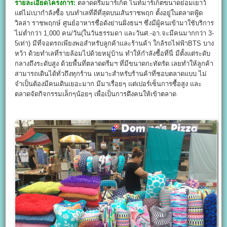
รายละเอียดโครงการ:
ตลาดดรีมมาร์เก็ต ไนท์มาร์เก็ตขนาดย่อมเยาว์
แต่ไม่เบากำลังซื้อ บนทำเลที่ดีที่สุดบนเส้นราชพฤก ตั้งอยู่ในตลาดฟู้ด
วิลล่า ราชพฤกษ์ ศูนย์อาหารชื่อดังย่านฝั่งธนฯ ซึ่งมีผู้คนเข้ามาใช้บริการ
ไม่ต่ำกว่า 1,000 คน/วัน(ในวันธรรมดา และวันศ.-อา.จะมีคนมากกว่า 3-
5เท่า) มีที่จอดรถเพียงพอสำหรับลูกค้าและร้านค้า ใกล้รถไฟฟ้าBTS บาง
หว้า ด้วยทำเลที่รายล้อมไปด้วยหมู่บ้าน ทำให้กำลังซื้อที่นี่ มีตั้งแต่ระดับ
กลางถึงระดับสูง ด้วยพื้นที่ตลาดดรีมฯ ที่มีขนาดกะทัดรัด เลยทำให้ลูกค้า
สามารถเดินได้ทั่วถึงทุกร้าน เหมาะสำหรับร้านค้าที่ชอบตลาดแบบ ไม่
จำเป็นต้องมีคนเดินเยอะมาก มีมาเรื่อยๆ แต่เปอร์เซ็นการซื้อสูง และ
ตลาดจัดกิจกรรมเล็กๆน้อยๆ เพื่อเป็นการดึงคนให้เข้าตลาด