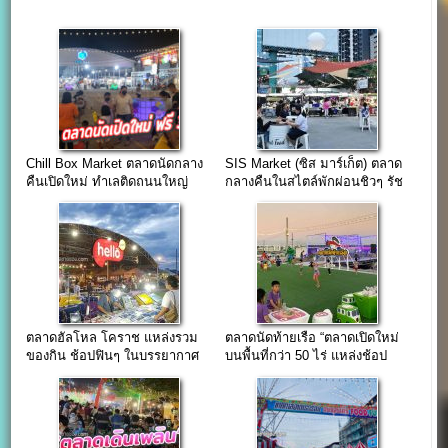
Chill Box Market ตลาดนัดกลาง
SIS Market (ซิส มาร์เก็ต) ตลาด
คืนเปิดใหม่ ทำเลติดถนนใหญ่
กลางคืนในสไตล์พักผ่อนชิวๆ รัช
บรมราชชนนี
ดาซอย4
ตลาดฮัลโหล โคราช แหล่งรวม
ตลาดนัดท้ายเรือ “ตลาดเปิดใหม่
ของกิน ช้อปฟินๆ ในบรรยากาศ
บนพื้นที่กว่า 50 ไร่ แหล่งช้อป
HangOut สุดชิล…
แห่งใหม่เมืองสมุทรปราการ”