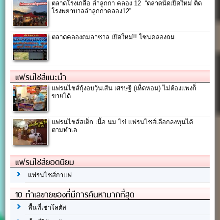
ตลาดโรงเกลือ ลำลูกกา คลอง 12 “ตลาดนัดเปิดใหม่ ติด
โรงพยาบาลลำลูกกาคลอง12”
ตลาดคลองถมลาซาล เปิดใหม่!! โซนคลองถม
แฟรนไชส์แนะนำ
แฟรนไชส์กุ้งอบวุ้นเส้น เศรษฐี (เห็ดหอม) ไม่ต้องแพงก็
ขายได้
แฟรนไชส์สเต็ก เนื้อ นม ไข่ แฟรนไชส์เลือกลงทุนได้
ตามทำเล
แฟรนไชส์ยอดนิยม
แฟรนไชส์กาแฟ
10 ทำเลขายของที่มีการค้นหามากที่สุด
พื้นที่เช่าโลตัส