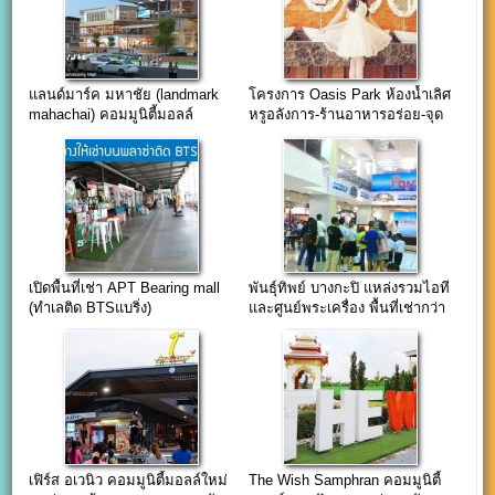
แลนด์มาร์ค มหาชัย (landmark
โครงการ Oasis Park ห้องน้ำเลิศ
mahachai) คอมมูนิตี้มอลล์
หรูอลังการ-ร้านอาหารอร่อย-จุด
ใจกลางเมืองมหาชัย
ถ่ายรูปอินเทรนด์
เปิดพื้นที่เช่า APT Bearing mall
พันธุ์ทิพย์ บางกะปิ แหล่งรวมไอที
(ทำเลติด BTSแบริ่ง)
และศูนย์พระเครื่อง พื้นที่เช่ากว่า
24,000 ตร.ม.
เฟิร์ส อเวนิว คอมมูนิตี้มอลล์ใหม่
The Wish Samphran คอมมูนิตี้