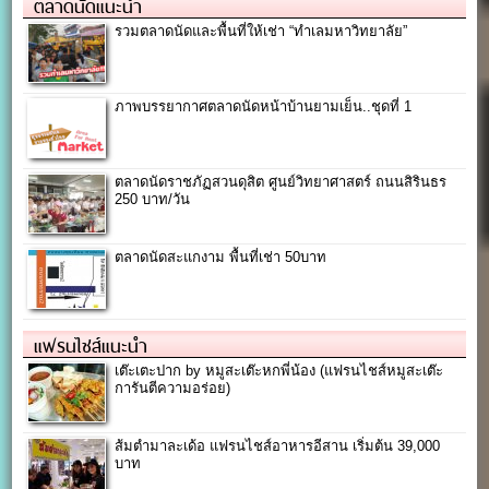
ตลาดนัดแนะนำ
รวมตลาดนัดและพื้นที่ให้เช่า “ทำเลมหาวิทยาลัย”
ภาพบรรยากาศตลาดนัดหน้าบ้านยามเย็น..ชุดที่ 1
ตลาดนัดราชภัฏสวนดุสิต ศูนย์วิทยาศาสตร์ ถนนสิรินธร
250 บาท/วัน
ตลาดนัดสะแกงาม พื้นที่เช่า 50บาท
แฟรนไชส์แนะนำ
เต๊ะเตะปาก by หมูสะเต๊ะหกพี่น้อง (แฟรนไชส์หมูสะเต๊ะ
การันตีความอร่อย)
ส้มตำมาละเด้อ แฟรนไชส์อาหารอีสาน เริ่มต้น 39,000
บาท