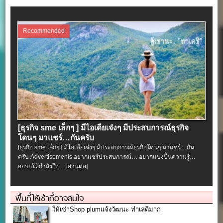
Recommended
[ธุรกิจ sme เล็กๆ ] มีไอเดียเจ๋งๆ มีประสบการณ์ธุรกิจ
โดนๆ มาแชร์…กันครับ
[ธุรกิจ sme เล็กๆ ] มีไอเดียเจ๋งๆ มีประสบการณ์ธุรกิจโดนๆ มาแชร์…กัน
ครับ Advertisements อยากแชร์ประสบการณ์… อยากแบ่งปั้นความรู้…
อยากให้กำลังใจ…
[อ่านต่อ]
พื้นที่ให้เช่าที่อาจสนใจ
ให้เช่าShop plumแจ้งวัฒนะ ทำเลดีมาก