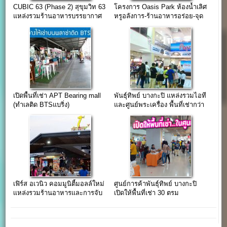
CUBIC 63 (Phase 2) สุขุมวิท 63
โครงการ Oasis Park ห้องน้ำเลิศ
แหล่งรวมร้านอาหารบรรยากาศ
หรูอลังการ-ร้านอาหารอร่อย-จุด
ชิคๆ ชิลๆ
ถ่ายรูปอินเทรนด์
เปิดพื้นที่เช่า APT Bearing mall
พันธุ์ทิพย์ บางกะปิ แหล่งรวมไอที
(ทำเลติด BTSแบริ่ง)
และศูนย์พระเครื่อง พื้นที่เช่ากว่า
24,000 ตร.ม.
เฟิร์ส อเวนิว คอมมูนิตี้มอลล์ใหม่
ศูนย์การค้าพันธุ์ทิพย์ บางกะปิ
เเหล่งรวมร้านอาหารเเละการจับ
เปิดให้พื้นที่เช่า 30 ตรม
จ่าย
(ออฟฟิศ,ร้าน,ธุรกิจ,คลินิก)