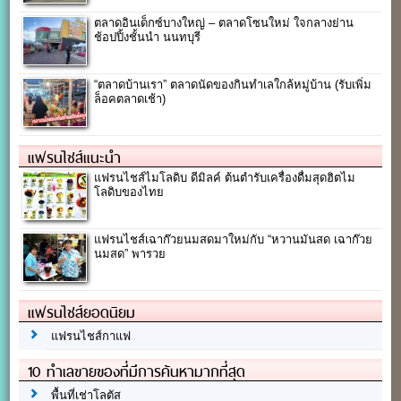
ตลาดอินเด็กซ์บางใหญ่ – ตลาดโซนใหม่ ใจกลางย่าน
ช้อปปิ้งชั้นนำ นนทบุรี
“ตลาดบ้านเรา” ตลาดนัดของกินทำเลใกล้หมู่บ้าน (รับเพิ่ม
ล็อคตลาดเช้า)
แฟรนไชส์แนะนำ
แฟรนไชส์ไมโลดิบ ดีมิลค์ ต้นตำรับเครื่องดื่มสุดฮิตไม
โลดิบของไทย
แฟรนไชส์เฉาก๊วยนมสดมาใหม่กับ “หวานมันสด เฉาก๊วย
นมสด” พารวย
แฟรนไชส์ยอดนิยม
แฟรนไชส์กาแฟ
10 ทำเลขายของที่มีการค้นหามากที่สุด
พื้นที่เช่าโลตัส