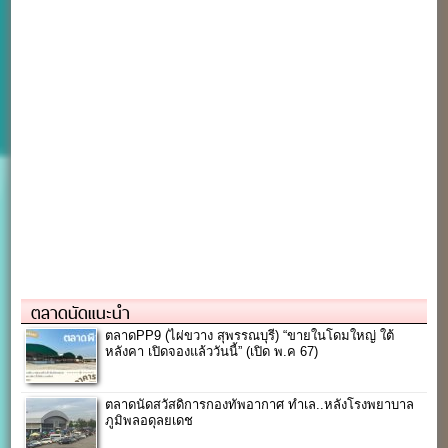
ตลาดนัดแนะนำ
ตลาดPP9 (ไผ่ขวาง สุพรรณบุรี) “ขายในโดมใหญ่ ใต้
หลังคา เปิดจองแล้ววันนี้” (เปิด พ.ค 67)
ตลาดนัดสวัสดิการกองทัพอากาศ ทำเล..หลังโรงพยาบาล
ภูมิพลอดุลยเดช