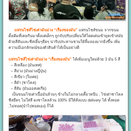
แฟรนไชส์ไข่เต่ามันม่วง “เรื่องของมัน”
แฟรนไชส์ขนม จากขนม
ดั้งเดิมที่เคยกินมาตั้งแต่เด็กๆ ถูกจับปรับเปลี่ยนให้โดดเด่นเข้ายุคเข้าสมัย
ด้วยสีสันและชีสเยิ้มๆยืดๆ น่ารับประทานชวนให้ลิ้มลองมากยิ่งขึ้น เพิ่ม
ความมีเอกลักษณ์ของตัวสินค้าได้เป็นอย่างดี
แฟรนไชส์ไข่เต่ามันม่วง “เรื่องของมัน”
ได้เพิ่มเมนูใหม่ด้วย 3 มัน 5 สี
– สีเหลือง (มันเทศ)
– สีม่วง (มันม่วงญี่ปุ่น)
– สีเขียว (ใบเตย)
– สีดำ (ชาโคล)
– สีส้ม (มันออสเตเรีย)
เป็นขนมไข่เต่าเนื้อมันล้วนๆ ข้างในไม่กลวงเคี้ยวหนึบ , ไข่เต่าชาโคล
ชีสยืดๆ ไม่ใส่สี ผงชาโคลล้วน 100% มีให้สั่งแบบ delivery ได้ ทั้งทอด
,ไม่ทอด(นำไปทอดเอง) ก็ได้