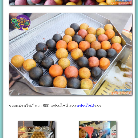
รวมแฟรนไชส์ กว่า 800 แฟรนไชส์ >>>
แฟรนไชส์
<<<