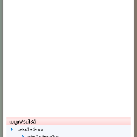
เมนูแฟรนไชส์
แฟรนไชส์ขนม