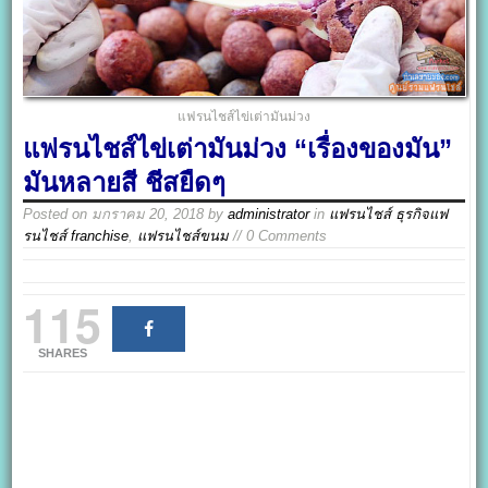
แฟรนไชส์ไข่เต่ามันม่วง
แฟรนไชส์ไข่เต่ามันม่วง “เรื่องของมัน”
มันหลายสี ชีสยืดๆ
Posted on
มกราคม 20, 2018
by
administrator
in
แฟรนไชส์ ธุรกิจแฟ
รนไชส์ franchise
,
แฟรนไชส์ขนม
// 0 Comments
115
SHARES