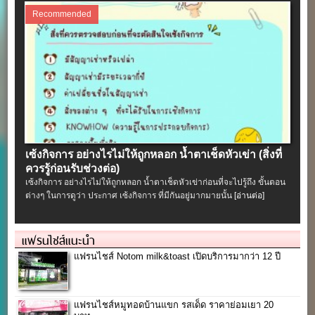
Recommended
เซ้งกิจการ อย่างไรไม่ให้ถูกหลอก น้ำตาเช็ดหัวเข่า (สิ่งที่
ควรรู้ก่อนรับช่วงต่อ)
เซ้งกิจการ อย่างไรไม่ให้ถูกหลอก น้ำตาเช็ดหัวเข่าก่อนที่จะไปรู้ถึง ขั้นตอน
ต่างๆ ในการดูว่า ประกาศ เซ้งกิจการ ที่มีกันอยู่มากมายนั้น
[อ่านต่อ]
แฟรนไชส์แนะนำ
แฟรนไชส์ Notom milk&toast เปิดบริการมากว่า 12 ปี
แฟรนไชส์หมูทอดบ้านแขก รสเด็ด ราคาย่อมเยา 20