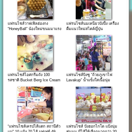
แฟรนไชส์วาฟเฟิลฮ่องกง
แฟรนไชส์นมเหนียวปังปิ้ง เครื่อง
“HoneyBall” น้องใหม่ขนมมาแรง
ดื่มแนวใหม่สไตล์ญี่ปุ่น
แฟรนไชส์ไอศกรีมถัง 100
แฟรนไชส์บิงซู “ถ้วยภูเขาไฟ
รสชาติ Bucket Berg Ice Cream
Lavakup” น้ำแข็งใสเนื้อนุ่ม
ละลายในปาก…
“แฟรนไชส์เครปไส้แตก สถานีตัว
แฟรนไชส์ ปังฮอกไกโด แป้งนุ่ม
แม่” 10 แป้ง 70 ไส้ บุฟเฟต์ 49
ชุ่มนม มีไส้ให้เลือกมากกว่า 20