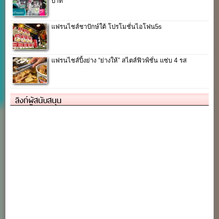
บาท
แฟรนไชส์ชาปักษ์ใต้ โปรโมชั่นไอโฟน5s
แฟรนไชส์ปิ้งย่าง “ย่างให้” สไตส์ฟิวฟ์ชั่น แซ่บ 4 รส
ลิงก์ผู้สนับสนุน