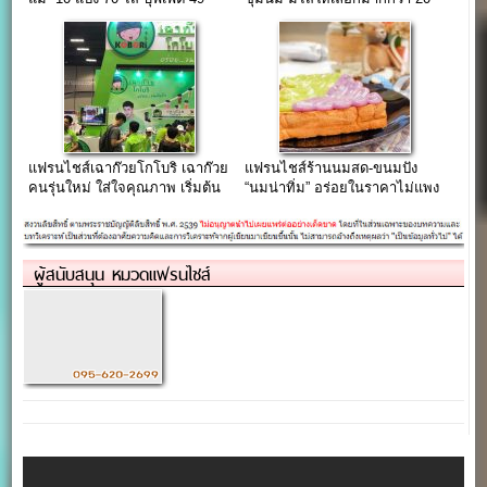
บาท
ไส้
แฟรนไชส์เฉาก๊วยโกโบริ เฉาก๊วย
แฟรนไชส์ร้านนมสด-ขนมปัง
คนรุ่นใหม่ ใส่ใจคุณภาพ เริ่มต้น
“นมน่าทิ่ม” อร่อยในราคาไม่แพง
6,900 บาท
ผู้สนับสนุน หมวดแฟรนไชส์