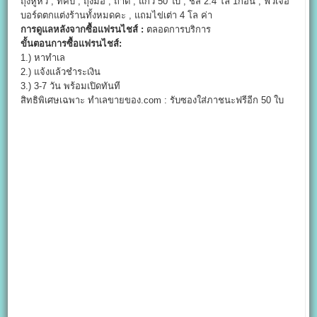
ถุงหูหิ้ว , ที่คีบ , ถุงมือ , ถาด , แก้ว 50 ใบ , ชีส 2.4 โล 1ก้อน , ฟิวเจอ
บอร์ดตกแต่งร้านทั้งหมดคะ , แถมไข่เต่า 4 โล ค่า
การดูแลหลังจากซื้อแฟรนไชส์ :
ตลอดการบริการ
ขั้นตอนการซื้อแฟรนไชส์:
1.) หาทำเล
2.) แจ้งแล้วชำระเงิน
3.) 3-7 วัน พร้อมเปิดทันที
สิทธิพิเศษเฉพาะ ทำเลขายของ.com : รับซองใส่ภาชนะฟรีอีก 50 ใบ