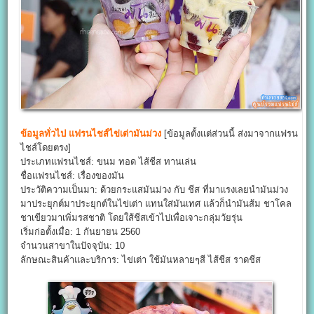
ข้อมูลทั่วไป
แฟรนไชส์ไข่เต่ามันม่วง
[ข้อมูลตั้งแต่ส่วนนี้ ส่งมาจากแฟรน
ไชส์โดยตรง]
ประเภทแฟรนไชส์: ขนม ทอด ไส้ชีส ทานเล่น
ชื่อแฟรนไชส์: เรื่องของมัน
ประวัติความเป็นมา: ด้วยกระแสมันม่วง กับ ชีส ที่มาแรงเลยนำมันม่วง
มาประยุกต์มาประยุกต์ในไข่เต่า แทนใส่มันเทศ แล้วก็นำมันส้ม ชาโคล
ชาเขียวมาเพิ่มรสชาติ โดยใส้ชีสเข้าไปเพื่อเจาะกลุ่มวัยรุ่น
เริ่มก่อตั้งเมื่อ: 1 กันยายน 2560
จำนวนสาขาในปัจจุบัน: 10
ลักษณะสินค้าและบริการ: ไข่เต่า ใช้มันหลายๆสี ไส้ชีส ราดชีส