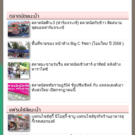
ตลาดนัดแนะนำ
ตลาดนัดศิวะ3 (ฟาร์มจระเข้) ตลาดนัดกับข้าว ติดสนาม
ฟุตบอลฟาร์มจระเข้
พื้นที่ขายของ หน้าห้าง Big C รัชดา (โฉมใหม่ ปี 2559 )
ตลาดมะขามร่มรื่น ตลาดนัดเช้าเสาร์-อาทิตย์ หลังห้าง
พาราไดซ์
ตลาดนัดหทัยราษฎร์54 ช้อปชิมชิลล์ กับ แหล่งแฮงค์เอา
ท์แห่งใหม่ เปิดกรกฎาคมนี้
แฟรนไชส์แนะนำ
แฟรนไชส์สุกี้ นีโอสุกี้-ชาบู แฟรนไชส์ธุรกิจร้านอาหารสุ
กี้เรสเตอรองท์