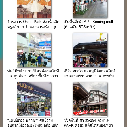
โครงการ Oasis Park ห้องน้ำเลิศ
เปิดพื้นที่เช่า APT Bearing mall
หรูอลังการ-ร้านอาหารอร่อย-จุด
(ทำเลติด BTSแบริ่ง)
ถ่ายรูปอินเทรนด์
พันธุ์ทิพย์ บางกะปิ แหล่งรวมไอที
เฟิร์ส อเวนิว คอมมูนิตี้มอลล์ใหม่
และศูนย์พระเครื่อง พื้นที่เช่ากว่า
เเหล่งรวมร้านอาหารเเละการจับ
24,000 ตร.ม.
จ่าย
“แคปปิตอล พลาซ่า” ศูนย์รวม
“เปิดพื้นที่เช่า 35-194 ตรม” J-
อุปกรณ์มือถือ,อะไหล่มือถือ,ปลีก
PARK คอมมูนิตี้สไตล์ท่องเที่ยว