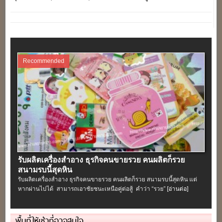
และส่ง ใจกลางย่านคลองถม
แหล่งช้อปใกล้กรุงเทพฯ
เสือป่า
Recommended
รับผลิตเครื่องสําอาง ธุรกิจคนขายรวย คนผลิตก็รวย
สนามรบนี้สุดหิน
รับผลิตเครื่องสําอาง ธุรกิจคนขายรวย คนผลิตก็รวย สนามรบนี้สุดหิน แต่
หากผ่านไปได้ สามารถเอาชัยชนะเหนือคู่ต่อสู้ คำว่า “รวย”
[อ่านต่อ]
พื้นที่ให้เช่าที่อาจสนใจ