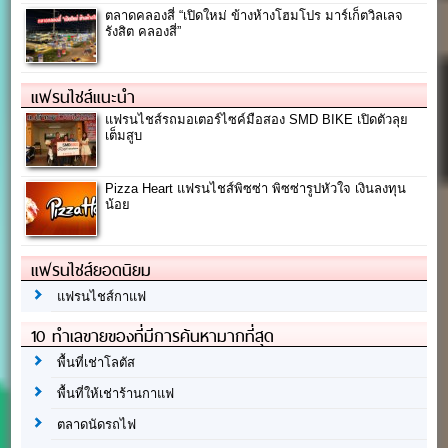
ตลาดคลองสี่ “เปิดใหม่ ข้างห้างโฮมโปร มาร์เก็ตวิลเลจ
รังสิต คลองสี่”
แฟรนไชส์แนะนำ
แฟรนไชส์รถมอเตอร์ไซค์มือสอง SMD BIKE เปิดตัวลุย
เต็มสูบ
Pizza Heart แฟรนไชส์พิซซ่า พิซซ่ารูปหัวใจ เงินลงทุน
น้อย
แฟรนไชส์ยอดนิยม
แฟรนไชส์กาแฟ
10 ทำเลขายของที่มีการค้นหามากที่สุด
พื้นที่เช่าโลตัส
พื้นที่ให้เช่าร้านกาแฟ
ตลาดนัดรถไฟ