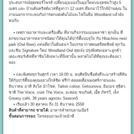
ประสบการณ์สุดเซอร์ไพรส์ เปลี่ยนมุมมองในมุมใหม่บนจุดชมวิวสูง 5
เมตร และ บ้านต้นคริสต์มาสที่สูงกว่า 12 เมตร ที่ยกมาไว้ใกล้บ้านคุณ ใน
งานนอกจากจะพบกับการตกแต่งต้นไม้และไฟในธีม Woodland แล้วยัง
พบกับ
• เทศกาลอาหารและเครื่องดื่ม ที่ลานกิจกรรมเมนพลาซ่า ทุกเย็น ที่
ยกขบวนอาหารหลากชนิดมาให้คุณได้ปาร์ตี้แบบจุใจ กับ Hitachino nest
park (Owl Beer) แห่งเดียวในฝั่นธนฯ ในบรรยากาศดนตรีสดชิลด์ ทุกวัน
และชิม Signature ใหม่ Woodland Owl สุดเจ๋ง ปรุงพิเศษเฉพาะลูกค้า
เดอะเซอร์เคิลที่หาชิมได้เฉพาะที่นี่เท่านั้น พลาดไม่ได้ที่คุณจะต้องมา
ลอง
• และพิเศษทุกวันศุกร์ เวลา 19.00 น. พบศิลปินชื่อดังที่จะมาสร้างสีสัน
ให้กับปาร์ตี้ของคุณอย่างใกล้ชิด ฟรี!!! ตลอดเดือนพฤศจิกายนและ
ธันวาคม อาทิ สิงโต นำโชค, Tattoo colour, Getsunova, อิมเมจ สุธิตา,
ชาติ The Voice, แนท The Voice, อะตอม ชนกันต์, เอิ้ต ภัทรวี, เล็ก
Greasy café, 38 years agoและ Season5
• เริ่มแล้ว 30 ตุลาคม ถึง 31 ธันวาคม 2558
สินค้าที่สามารถ ขายได้:
อาหารสำหรบลานเบียร์
ขั้นตอนการจอง:
โทรสอบถามเจ้าหน้าที่