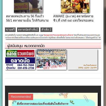
ตลาดเทพประทาน 56 กิ่งแก้ว
AWAKE (อะเวค) ตลาดนัดสาย
56/1 ตลาดยามเย็น ใกล้กับสนาม
ชิว,ที่ chill out แห่งใหม่ของคน
บินสุวรรณภูมิ
ปทุม
ขายฟรี
ตลาดนัดสำเพ็ง2
สำเพ็ง 2
ผู้สนับสนุน หมวดตลาดนัด
Recommended