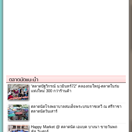
ตลาดนัดแนะนำ
“ตลาดปัฐวิกรณ์ นวมินทร์72” คลองถมใหญ่-ตลาดในร่ม
แห่งใหม่ 300 กว่าร้านค้า
ตลาดนัดโรงพยาบาลสมเด็จพระบรมราชเทวี ณ ศรีราชา
ตลาดนัดวันเสาร์
Happy Market @ ตลาดนัด เอแบค บางนา ขายวันพถ
หัส,วันศุกร์