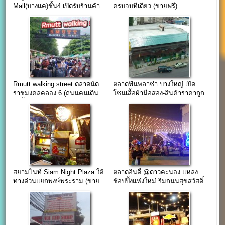
Mall(บางแค)ชั้น4 เปิดรับร้านค้า
ครบจบที่เดียว (ขายฟรี)
จำนวนจำกัด
Rmutt walking street ตลาดนัด
ตลาดฟินพลาซ่า บางใหญ่ เปิด
ราชมงคลคลอง.6 (ถนนคนเดิน
โซนเสื้อผ้ามือสอง-สินค้าราคาถูก
ในรั้วมหาวิทยาลัย)
ขายฟรีถึงวันที่ 7 ธ.ค.59
สยามไนท์ Siam Night Plaza ใต้
ตลาดอินดี้ @ดาวคะนอง แหล่ง
ทางด่วนแยกพงษ์พระราม (ขาย
ช้อปปิ้งแห่งใหม่ ริมถนนสุขสวัสดิ์
ฟรี ค่าไฟ 20 บาท)
2