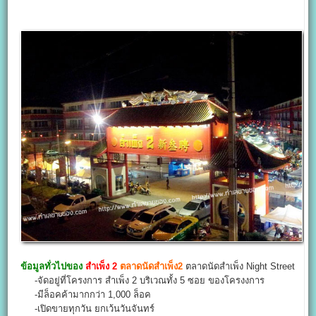
ข้อมูลทั่วไปของ
สำเพ็ง 2
ตลาดนัดสำเพ็ง2
ตลาดนัดสำเพ็ง Night Street
-จัดอยู่ที่โครงการ สำเพ็ง 2 บริเวณทั้ง 5 ซอย ของโครงงการ
-มีล็อคค้ามากกว่า 1,000 ล็อค
-เปิดขายทุกวัน ยกเว้นวันจันทร์