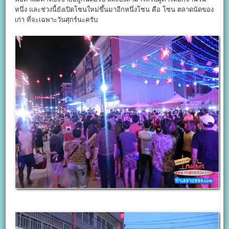
หนึ่ง และช่วงนี้ยังเปิดโซนใหม่ขึ้นมาอีกหนึ่งโซน คือ โซน ตลาดนัดของ
เก่า ที่จะเฉพาะวันศุกร์นะครับ