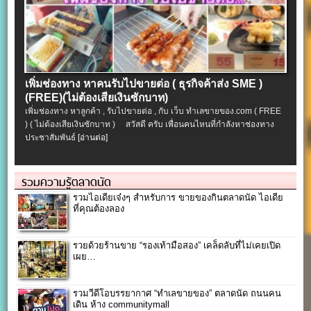
เพิ่มช่องทาง หาคนรับไปขายต่อ ( ธุรกิจค้าส่ง SME )
(FREE)(ไม่ต้องเสียเงินซักบาท)
เพิ่มช่องทาง หาลูกค้า , รับไปขายต่อ , กับ เว็บ ทำเลขายของ.com ( FREE
) ( ไม่ต้องเสียเงินซักบาท ) สวัสดี ครับ เพื่อนคนไหนที่กำลังหาช่องทาง
ประชาสัมพันธ์
[อ่านต่อ]
รวมความรู้ตลาดนัด
รวมไอเดียเจ๋งๆ สำหรับการ ขายของกินตลาดนัด ไอเดีย
ที่คุณต้องลอง
รวยด้วยร้านขาย “รองเท้ามือสอง” เคล็ดลับที่ไม่เคยเปิด
เผย…
รวมวีดีโอบรรยากาศ “ทำเลขายของ” ตลาดนัด ถนนคน
เดิน ห้าง communitymall