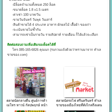
-มีล็อคจำนวนทั้งหมด 250 ล็อค
-ขนาดล็อค 1.8 x1.5 เมตร
-ค่าเช่า 100 บาท/วัน
-ขายวันจันทร์ วันพุธ วันเสาร์
-สินค้าขายได้ 4 ประเภท อาหาร ผักผลไม้ เสื้อผ้า ของเก่า
-จะเน้นขายไม่ซ้ำกัน
-สามารถเช่าเป็นรายวัน รายสัปดาห์ รายเดือน ก็ได้แล้วจะเลือก
ติดต่อสอบถามเพิ่มเติมจองล็อคได้ที่
โทร.085-165-6826 คุณนก (รบกวนแจ้งด้วยว่าทราบมาจาก ทำเล
ขายของ.com)
ตลาดนัดกลางคืน ศูนย์การค้า
ตลาดนัดรถไฟ ศรีนครินทร์ ทำเล
เมโทร ทาวน์ กัลปพฤกษ์ หน้า
ขายของเมืองไทยที่ดังไกลถึงแดน
คอนโดกว่า 40 อาคาร
ปลาดิบ