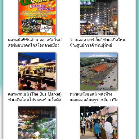
ตลาดนัด5พันล้าน ตลาดนัดใหม่
“ลานจอด มาร์เก็ต” ทำเลเปิดใหม่
สดซิงอนาคตไกลใจกลางเมือง
ข้างศูนย์การค้าพันธุ์ทิพย์
งามวงศ์วาน
ตลาดรถเมล์ (The Bus Market)
ตลาดหลังมอลล์ หลังห้าง
ทำเลติดโฮมโปร ตรงข้ามโลตัส
เดอะมอลล์นครราชสีมา เปิด
ศรีนคริทร์
เดือนตุลา 61 นี้