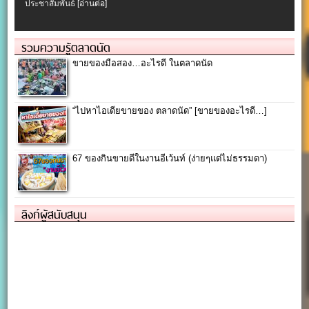
ประชาสัมพันธ์
[อ่านต่อ]
รวมความรู้ตลาดนัด
ขายของมือสอง…อะไรดี ในตลาดนัด
“ไปหาไอเดียขายของ ตลาดนัด” [ขายของอะไรดี…]
67 ของกินขายดีในงานอีเว้นท์ (ง่ายๆแต่ไม่ธรรมดา)
ลิงก์ผู้สนับสนุน