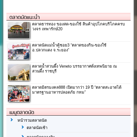
ตลาดนัดแนะนำ
ตลาดธารทอง ของสด-ของใช้ สินค้าอุปโภคบริโภคครบ
วงจร เทพารักษ์20
ตลาดนัดแม่น้ำคู้ซอย3 “ตลาดของกิน-ของใช้
อ.ปลวกแดง จ.ระยอง”
ตลาดน้ำสวนผึ้ง Veneto บรรยากาศดั่งเทพนิยาย ณ
สวนผึ้ง ราชบุรี
ตลาดมิตรมงคล888 เปิดมากว่า 19 ปี “ตลาดสะอาดได้
มาตรฐานอาหารปลอดภัย กทม”
เมนูตลาดนัด
หน้ารวมตลาดนัด
ตลาดนัดเช้า