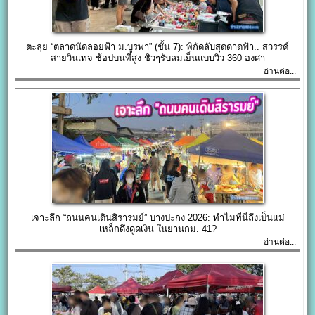
ตะลุย “ตลาดนัดลอยฟ้า ม.บูรพา” (ชั้น 7): พิกัดลับสุดดาดฟ้า.. สวรรค์
สายวินเทจ ช้อปบนที่สูง ชิวๆรับลมเย็นแบบวิว 360 องศา
อ่านต่อ...
เจาะลึก “ถนนคนเดินสิรารมย์” บางปะกง 2026: ทำไมที่นี่ถึงเป็นแม่
เหล็กดึงดูดเงิน ในย่านกม. 41?
อ่านต่อ...