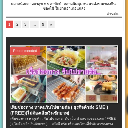
ตลาดนัดตลาดผาสุข พุธ อาทิตย์ ตลาดนัดชุมชน แหล่งรวมของกิน-
ของใช้ ในย่านอำเภอแกลง
อ่านต่อ...
1
2
3
…
9
»
Recommended
เพิ่มช่องทาง หาคนรับไปขายต่อ ( ธุรกิจค้าส่ง SME )
(FREE)(ไม่ต้องเสียเงินซักบาท)
เพิ่มช่องทาง หาลูกค้า , รับไปขายต่อ , กับ เว็บ ทำเลขายของ.com ( FREE
) ( ไม่ต้องเสียเงินซักบาท ) สวัสดี ครับ เพื่อนคนไหนที่กำลังหาช่องทาง