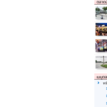
ตลาดน
เมนูต
หน