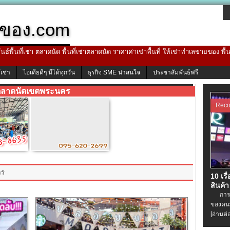
ของ.com
ธ์พื้นที่เช่า ตลาดนัด พื้นที่เช่าตลาดนัด ราคาค่าเช่าพื้นที่ ให้เช่าทำเลขายของ พื
้เช่า
ไอเดียดีๆ มีได้ทุกวัน
ธุรกิจ SME น่าสนใจ
ประชาสัมพันธ์ฟรี
ลาดนัดเขตพระนคร
Rec
คร
10 เรื
สินค้า
การเช่
ของคนท
[อ่านต่