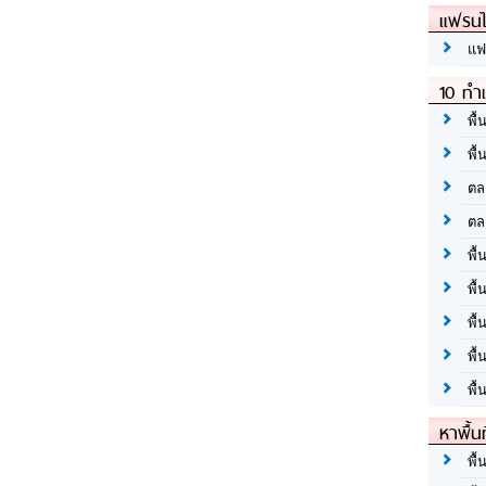
แฟรนไ
แฟ
10 ทำเ
พื้
พื้
ตล
ตล
พื้
พื้
พื้
พื้
พื้
หาพื้น
พื้