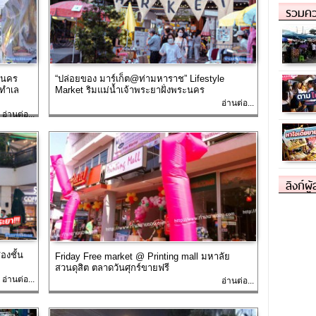
รวมคว
ะนคร
“ปล่อยของ มาร์เก็ต@ท่ามหาราช” Lifestyle
 ทำเล
Market ริมแม่น้ำเจ้าพระยาฝั่งพระนคร
อ่านต่อ...
อ่านต่อ...
ลิงก์ผู
องชั้น
Friday Free market @ Printing mall มหาลัย
สวนดุสิต ตลาดวันศุกร์ขายฟรี
อ่านต่อ...
อ่านต่อ...