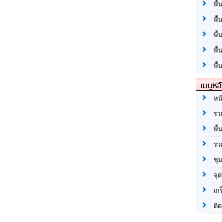
พื้
พื้
พื
พื
พื้
เมนูหล
หน
รว
พื้
รว
ชุ
จุด
เก
ติด