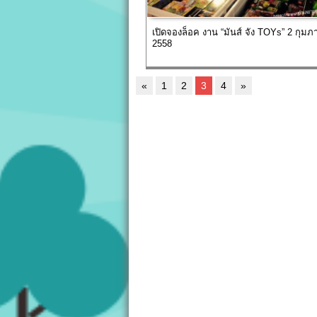
เปิดจองล็อค งาน “มันส์ จัง TOYs” 2 กุมภา
2558
«
1
2
3
4
»