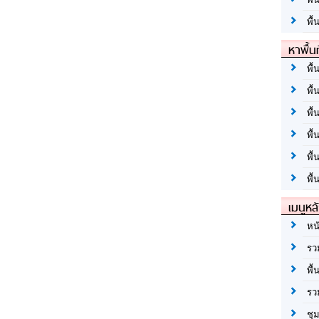
พื้
หาพื้น
พื้
พื้
พื้
พื
พื
พื้
เมนูหล
หน
รว
พื้
รว
ชุ