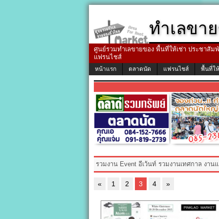
ทำเลขาย
ศูนย์รวมทำเลขายของ พื้นที่ให้เช่า ประชาสัมพัน
แฟรนไชส์
หน้าแรก
ตลาดนัด
แฟรนไชส์
พื้นที่ให
รวมงาน Event อีเว้นท์ รวมงานเทศกาล งาน
«
1
2
3
4
»