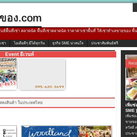
ของ.com
ธ์พื้นที่เช่า ตลาดนัด พื้นที่เช่าตลาดนัด ราคาค่าเช่าพื้นที่ ให้เช่าทำเลขายของ พื
้เช่า
ไอเดียดีๆ มีได้ทุกวัน
ธุรกิจ SME น่าสนใจ
ประชาสัมพันธ์ฟรี
Event อีเวนท์
Rec
แสดงสินค้า ในประเทศไทย
เพิ่มช
SME )
เพิ่มช่
ขายของ
สวัสดี 
ประชาส