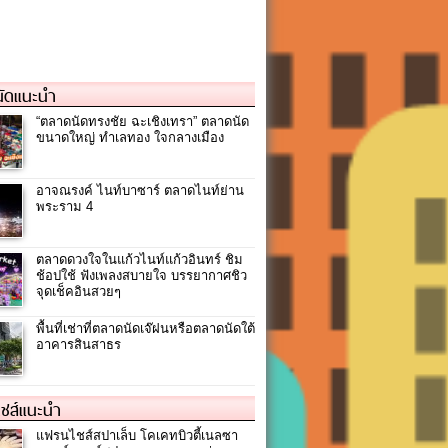
ัดแนะนำ
“ตลาดนัดทรงชัย ฉะเชิงเทรา” ตลาดนัด
ขนาดใหญ่ ทำเลทอง ใจกลางเมือง
อาจณรงค์ ไนท์บาซาร์ ตลาดไนท์ย่าน
พระราม 4
ตลาดดวงใจในแก้วไนท์แก้วอินทร์ ชิม
ช้อปใช้ ฟังเพลงสบายใจ บรรยากาศชิว
จุดเช็คอินสวยๆ
พื้นที่เช่าที่ตลาดนัดเจ๊ฝนหรือตลาดนัดใต้
อาคารสินสาธร
ชส์แนะนำ
แฟรนไชส์สปาเล็บ โคเคทบิวตี้เนลซา