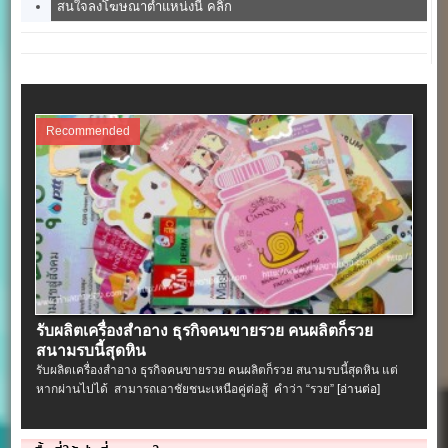
สนใจลงโฆษณาตำแหน่งนี้ คลิ๊ก
Recommended
รับผลิตเครื่องสําอาง ธุรกิจคนขายรวย คนผลิตก็รวย
สนามรบนี้สุดหิน
รับผลิตเครื่องสําอาง ธุรกิจคนขายรวย คนผลิตก็รวย สนามรบนี้สุดหิน แต่
หากผ่านไปได้ สามารถเอาชัยชนะเหนือคู่ต่อสู้ คำว่า “รวย”
[อ่านต่อ]