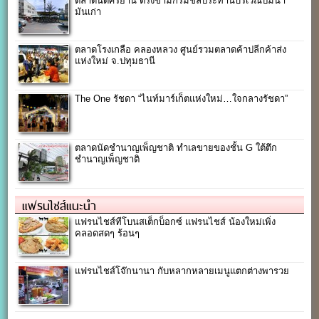
ตลาดนัดศรีย่าน ตรงข้ามกรมชลประทานบริเวณปั้มน้ำ
มันเก่า
ตลาดโรงเกลือ คลองหลวง ศูนย์รวมตลาดค้าปลีกค้าส่ง
แห่งใหม่ จ.ปทุมธานี
The One รัชดา “ไนท์มาร์เก็ตแห่งใหม่…ใจกลางรัชดา”
ตลาดนัดชำนาญเพ็ญชาติ ทำเลขายของชั้น G ใต้ตึก
ชำนาญเพ็ญชาติ
แฟรนไชส์แนะนำ
แฟรนไชส์ทีโบนสเต็กบ็อกซ์ แฟรนไชส์ น้องใหม่เพิ่ง
คลอดสดๆ ร้อนๆ
แฟรนไชส์โจ๊กนานา กับหลากหลายเมนูแตกต่างพารวย