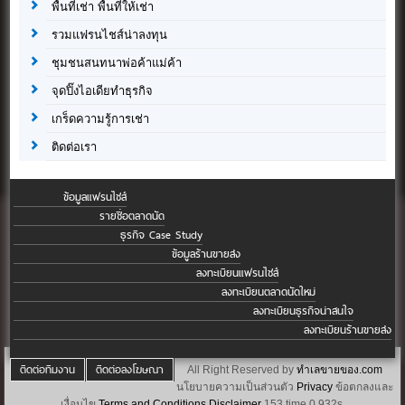
พื้นที่เช่า พื้นที่ให้เช่า
รวมแฟรนไชส์น่าลงทุน
ชุมชนสนทนาพ่อค้าแม่ค้า
จุดปิ๊งไอเดียทำธุรกิจ
เกร็ดความรู้การเช่า
ติดต่อเรา
ข้อมูลแฟรนไชส์
รายชื่อตลาดนัด
ธุรกิจ Case Study
ข้อมูลร้านขายส่ง
ลงทะเบียนแฟรนไชส์
ลงทะเบียนตลาดนัดใหม่
ลงทะเบียนธุรกิจน่าสนใจ
ลงทะเบียนร้านขายส่ง
ติดต่อทีมงาน
ติดต่อลงโฆษณา
All Right Reserved by
ทำเลขายของ.com
นโยบายความเป็นส่วนตัว
Privacy
ข้อตกลงและ
เงื่อนไข
Terms and Conditions
Disclaimer
153 time 0.932s.