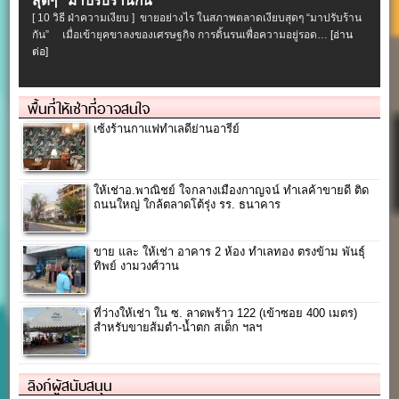
สุดๆ “มาปรับร้านกัน”
[ 10 วิธี ฝ่าความเงียบ ] ขายอย่างไร ในสภาพตลาดเงียบสุดๆ “มาปรับร้าน
กัน” เมื่อเข้ายุคขาลงของเศรษฐกิจ การดิ้นรนเพื่อความอยู่รอด…
[อ่าน
ต่อ]
พื้นที่ให้เช่าที่อาจสนใจ
เซ้งร้านกาแฟทำเลดีย่านอารีย์
ให้เช่าอ.พาณิชย์ ใจกลางเมืองกาญจน์ ทำเลค้าขายดี ติด
ถนนใหญ่ ใกล้ตลาดโต้รุ่ง รร. ธนาคาร
ขาย และ ให้เช่า อาคาร 2 ห้อง ทำเลทอง ตรงข้าม พันธุ์
ทิพย์ งามวงศ์วาน
ที่ว่างให้เช่า ใน ซ. ลาดพร้าว 122 (เข้าซอย 400 เมตร)
สำหรับขายส้มตำ-น้ำตก สเต็ก ฯลฯ
ลิงก์ผู้สนับสนุน