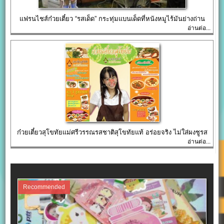
แฟรนไชส์ก๋วยเตี๋ยว “รสเด็ด” กระทุ่มแบนเด็ดที่หนังหมูไร้มันย่างถ่าน
อ่านต่อ...
ก๋วยเตี๋ยวสุโขทัยแม่ศรีวรรณรสชาติสุโขทัยแท้ อร่อยจริง ไม่ใส่ผงชูรส
อ่านต่อ...
Recommended