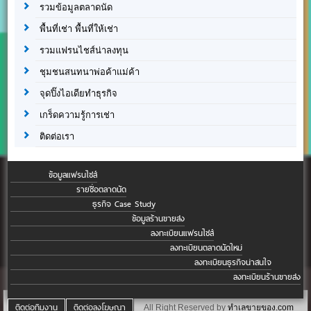
รวมข้อมูลตลาดนัด
พื้นที่เช่า พื้นที่ให้เช่า
รวมแฟรนไชส์น่าลงทุน
ชุมชนสนทนาพ่อค้าแม่ค้า
จุดปิ๊งไอเดียทำธุรกิจ
เกร็ดความรู้การเช่า
ติดต่อเรา
ข้อมูลแฟรนไชส์
รายชื่อตลาดนัด
ธุรกิจ Case Study
ข้อมูลร้านขายส่ง
ลงทะเบียนแฟรนไชส์
ลงทะเบียนตลาดนัดใหม่
ลงทะเบียนธุรกิจน่าสนใจ
ลงทะเบียนร้านขายส่ง
ติดต่อทีมงาน
ติดต่อลงโฆษณา
All Right Reserved by
ทำเลขายของ.com