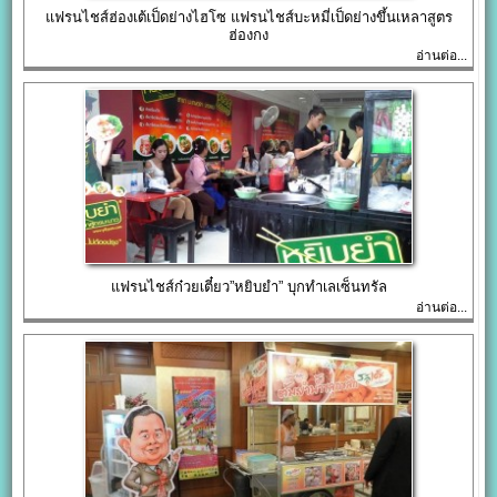
แฟรนไชส์ฮ่องเต้เป็ดย่างไฮโซ แฟรนไชส์บะหมี่เป็ดย่างขึ้นเหลาสูตร
ฮ่องกง
อ่านต่อ...
แฟรนไชส์ก๋วยเตี๋ยว”หยิบยำ” บุกทำเลเซ็นทรัล
อ่านต่อ...