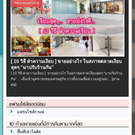
Recommended
[ 10 วิธี ฝ่าความเงียบ ] ขายอย่างไร ในสภาพตลาดเงียบ
สุดๆ “มาปรับร้านกัน”
[ 10 วิธี ฝ่าความเงียบ ] ขายอย่างไร ในสภาพตลาดเงียบสุดๆ “มาปรับร้าน
กัน” เมื่อเข้ายุคขาลงของเศรษฐกิจ การดิ้นรนเพื่อความอยู่รอด…
[อ่าน
ต่อ]
แฟรนไชส์ยอดนิยม
แฟรนไชส์กาแฟ
10 ทำเลขายของที่มีการค้นหามากที่สุด
พื้นที่เช่าโลตัส