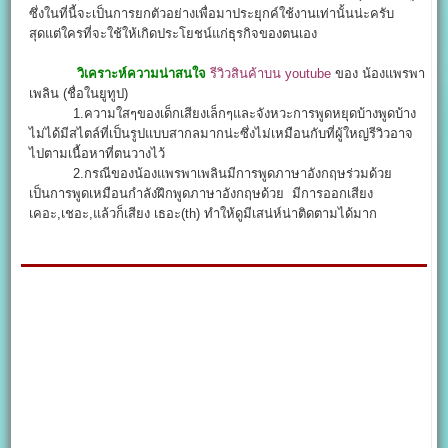
ซึ่งในที่นี้จะเป็นการยกตัวอย่างเพื่อมาประยุกค์ใช้งานเท่านั้นน่ะครับ
สุดแต่ใครที่จะใช้ให้เกิดประโยชน์แก่ธุรกิจของตนเอง
วิเคราะห์ความน่าสนใจ
รีวิวสินค้าบน youtube
ของ น้องแพรพา
เพลิน (ชื่อในยูทูป)
1.ความใสๆของเด็กเสียงเล็กๆและจังหวะการพูดหยุดบ้างพูดบ้าง
ไม่ได้มีสไตล์ที่เป็นรูปแบบสากลมากน่ะซึ่งไม่เหมือนกับที่ผู้ใหญ่รีวิวอาจ
ไปตามเนื้อหาที่ตนวางไว้
2.กรณีของน้องแพรพาเพลินมีการพูดภาษาอังกฤษร่วมด้วย
เป็นการพูดเหมือนกำลังฝึกพูดภาษาอังกฤษด้วย มีการออกเสียง
เคอะ,เชอะ,แล้วก็เสียง เธอะ(th) ทำให้ดูมีเสน่ห์น่าติดตามได้มาก