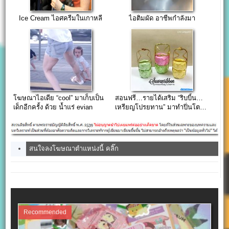
Ice Cream ไอศครีมในเกาหลี
ไอติมผัด อาชีพกำลังมา
โฆษณาไอเดีย “cool” มาเก็บเป็น
สอนฟรี…รายได้เสริม “ริบบิ้น…
เด็กอีกครั้ง ด้วย น้ำแร่ evian
เหรียญโปรยทาน” มาทำปิ่นโต…
กันเถอะ
สนใจลงโฆษณาตำแหน่งนี้ คลิ๊ก
Recommended