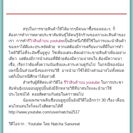
สรุปในการขายสินค้าให้ได้มากๆมีคนมาซื้อของเยอะๆ ก็
ต้องการทำการตลาดประชาสัมพันธุ์ให้คนรู้จักร้านของเราและสินค้าของ
เรา การทำ
รีวิวสินค้าบน youtube
เป็นอีกหนึ่งวิธีที่ใช้ในการแนะนำสินค้า
ของเราได้ดีและประหยัดด้วย หากแต่ต้องมีการเตรียมงานที่ดีในการทำ
ไฟล์วิดีโอที่จะอัพขึ้นยูทูป ใช่เพียงแต่จะคิดแต่ว่าจะขายสินค้าเพียงอย่าง
เดียว แต่ต้องมีการนำเสนอที่ดีด้วยต้องมีความน่าสนใจ,ต้องมีความน่า
เชื่อ, เรียกว่าต้องทั้งความบันเทิงและสาระควบคู่กันไป ในกรณีของน้อง
แพรนี้เป็นส่วนหนึ่งของกรรมวิธี อาจนำมาใช้ได้บ้างส่วนอาจไม่ทั้งหมด
แต่ก็เป็นกรณีศึกษาได้อย่างดี
สำหรับผู้ที่คิดจะทำวิดีโอ
รีวิวสินค้าบน youtube
ในการประชา
สัมพันธุ์แบบออนยูทูปนั้นยังมีอีกหลายวิธีที่น่าสนใจและนำมาใช้
ประโยชน์ได้ คอยติดตามกันต่อในคราวต่อไป
น้องแพรพาเพลินชื่อบนยูทูปนั้นยังมีวิดีโออีกกว่า 30 เรื่อง เพื่อน
คนไหนสนใจก็ลองไปติดตามได้ที่
http://www.youtube.com/user/natcha2517
วีดีโอจาก : Youtube โดย Natcha Sanunrat