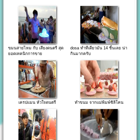
ขมนสายไหม กับ เสียงดนตรี สุด
dosa ทำทีเดียวมัน 14 ชิ้นเลย น่า
ยอดเทคนิกการขาย
กินมากครับ
เครปแมน หัวใจดนตรี
ทำขนม จากแม่พิมพ์ซิลิโคน