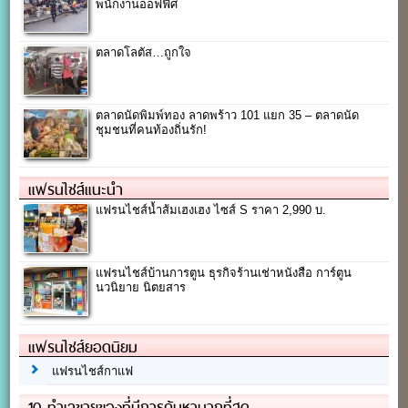
พนักงานออฟฟิศ
ตลาดโลตัส…ถูกใจ
ตลาดนัดพิมพ์ทอง ลาดพร้าว 101 แยก 35 – ตลาดนัด
ชุมชนที่คนท้องถิ่นรัก!
แฟรนไชส์แนะนำ
แฟรนไชส์น้ำส้มเฮงเฮง ไซส์ S ราคา 2,990 บ.
แฟรนไชส์บ้านการตูน ธุรกิจร้านเช่าหนังสือ การ์ตูน
นวนิยาย นิตยสาร
แฟรนไชส์ยอดนิยม
แฟรนไชส์กาแฟ
10 ทำเลขายของที่มีการค้นหามากที่สุด