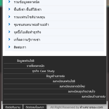
รวมข้อมูลตลาดนัด
พื้นที่เช่า พื้นที่ให้เช่า
รวมแฟรนไชส์น่าลงทุน
ชุมชนสนทนาพ่อค้าแม่ค้า
จุดปิ๊งไอเดียทำธุรกิจ
เกร็ดความรู้การเช่า
ติดต่อเรา
ข้อมูลแฟรนไชส์
รายชื่อตลาดนัด
ธุรกิจ Case Study
ข้อมูลร้านขายส่ง
ลงทะเบียนแฟรนไชส์
ลงทะเบียนตลาดนัดใหม่
ลงทะเบียนธุรกิจน่าสนใจ
ลงทะเบียนร้านขายส่ง
ติดต่อทีมงาน
ติดต่อลงโฆษณา
All Right Reserved by
ทำเลขายของ.com