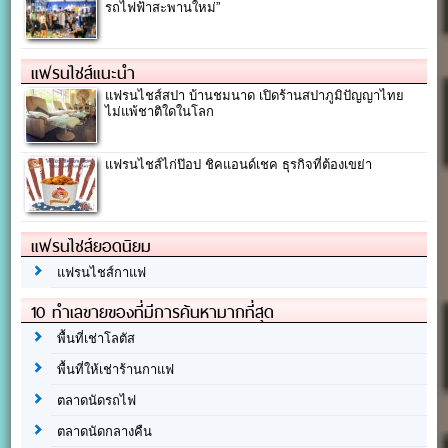
รถไฟฟ้าสะพานใหม่”
แฟรนไชส์แนะนำ
แฟรนไชส์สปา บ้านชมนาด เปิดร้านสปาภูมิปัญญาไทย
ไม่แพ้ชาติใดในโลก
แฟรนไชส์ไก่ป๊อป ชิคแอนด์เชค ธุรกิจที่ต้องเขย่า
แฟรนไชส์ยอดนิยม
แฟรนไชส์กาแฟ
10 ทำเลขายของที่มีการค้นหามากที่สุด
พื้นที่เช่าโลตัส
พื้นที่ให้เช่าร้านกาแฟ
ตลาดนัดรถไฟ
ตลาดนัดกลางคืน