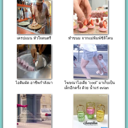
เครปแมน หัวใจดนตรี
ทำขนม จากแม่พิมพ์ซิลิโคน
ไอติมผัด อาชีพกำลังมา
โฆษณาไอเดีย “cool” มาเก็บเป็น
เด็กอีกครั้ง ด้วย น้ำแร่ evian