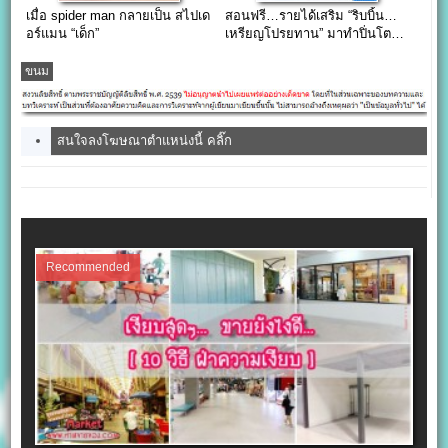
เมื่อ spider man กลายเป็น สไปเด
สอนฟรี…รายได้เสริม “ริบบิ้น…
อร์แมน “เด็ก”
เหรียญโปรยทาน” มาทำปิ่นโต…
กันเถอะ
ขนม
สนใจลงโฆษณาตำแหน่งนี้ คลิ๊ก
Recommended