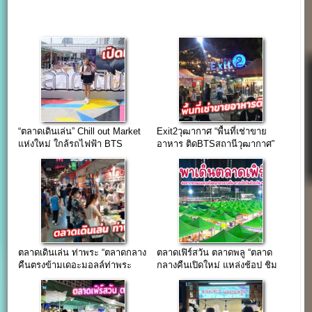
“ตลาดเดินเล่น” Chill out Market
Exit2วุฒากาศ “พื้นที่เช่าขาย
แห่งใหม่ ใกล้รถไฟฟ้า BTS
อาหาร ติดBTSสถานีวุฒากาศ”
ตลาดเดินเล่น ท่าพระ “ตลาดกลาง
ตลาดเฟิร์สวัน ตลาดพลู “ตลาด
คืนตรงข้ามเดอะมอลล์ท่าพระ
กลางคืนเปิดใหม่ แหล่งช้อป ชิม
ใกล้ BTS ตลาดพลู”
ชิล ใกล้ตลาดพลู”