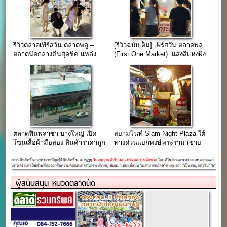
รีวิวตลาดเฟิร์สวัน ตลาดพลู –
[รีวิวฉบับเต็ม] เฟิร์สวัน ตลาดพลู
ตลาดนัดกลางคืนสุดชิค แหล่ง
(First One Market): แสงสีแห่งฝั่ง
รวมความสุขยามค่ำคืนของคน
ธนฯ และอาณาจักรของกินที่ไม่มี
ฝั่งธน!
วันหลับใหล
ตลาดฟินพลาซ่า บางใหญ่ เปิด
สยามไนท์ Siam Night Plaza ใต้
โซนเสื้อผ้ามือสอง-สินค้าราคาถูก
ทางด่วนแยกพงษ์พระราม (ขาย
ขายฟรีถึงวันที่ 7 ธ.ค.59
ฟรี ค่าไฟ 20 บาท)
ผู้สนับสนุน หมวดตลาดนัด