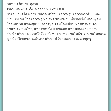
วันที่เปิดให้ขาย: ทุกวัน
เวลา เปิด – ปิด: ตั้งแต่เวลา 16:00-24:00 น
รายละเอียดโครงการ: “ตลาดเฟิร์สวัน ตลาดพลู” ตลาดกลางคืน แหล่ง
ช้อป ชิม ชิล ใกล้ตลาดพลู ทำเลทองย่านฝั่งธน ที่ครึกครื้นไปด้วยผู้คน
ใกล้หมู่บ้าน แหล่งชุมชน ตลาดพูล คอนโดมิเนียม ห้างสรรพสินค้า
บริษัท ติดถนนใหญ่ แหล่งช้อปปิ้ง ป้ายรถเมล์ แหล่งท่องเที่ยว สถาน
บันเทิง เดินทางสะดวกใกล้สถานี MRT ท่าพระ รถไฟฟ้า BTS รถไฟตลาด
พูล มีรถโดยสารประจำทาง เดินทางได้ทุกช่องทาง สะดวกสุดๆ