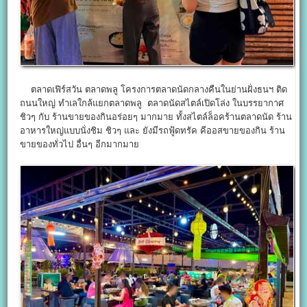
ตลาดเฟิร์สวัน ตลาดพลู โครงการตลาดนัดกลางคืนในย่านฝั่งธนฯ ติด
ถนนใหญ่ ทำเลใกล้แยกตลาดพลู ตลาดนัดสไตล์เปิดโล่ง ในบรรยากาศ
ชิวๆ กับ ร้านขายของกินอร่อยๆ มากมาย ทั้งสไตล์ล็อคร้านตลาดนัด ร้าน
อาหารใหญ่แบบนั่งชิม ชิวๆ และ ยังมีรถฟู้ดทรัค คีออสขายของกิน ร้าน
ขายของทั่วไป อื่นๆ อีกมากมาย