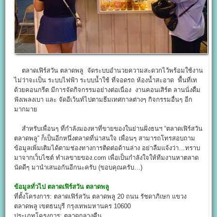
ตลาดเฟิร์สวัน ตลาดพลู จัดระบบอำนวยความสะดวกไว้พร้อมใช้งาน
ไม่ว่าจะเป็น ระบบไฟฟ้า ระบบน้ำใช้ ที่จอดรถ ห้องน้ำสะอาด พื้นที่เท
ด้วยคอนกรีต มีการจัดกิจกรรมอย่างต่อเนื่อง งานคอนเสิร์ต ลานนั่งดื่ม
ฟังเพลงเบา และ จัดอีเว้นท์ไปตามธีมเทศกาลต่างๆ กิจกรรมอื่นๆ อีก
มากมาย
สำหรับเพื่อนๆ ที่กำลังมองหาที่ขายของในย่านฝั่งธนฯ “ตลาดเฟิร์สวัน
ตลาดพลู” ก็เป็นอีกหนึ่งตลาดที่น่าสนใจ เพื่อนๆ สามารถโทรสอบถาม
ข้อมูลเพิ่มเติมได้ตามช่องทางการติดต่อด้านล่าง อย่าลืมแจ้งว่า…ทราบ
มาจากเว็บไซต์ ทำเลขายของ.com เพื่อเป็นกำลังใจให้ทีมงานหาตลาด
นัดดีๆ มานำเสนอกันอีกนะครับ (ขอบคุณครับ…)
ข้อมูลทั่วไป
ตลาดเฟิร์สวัน ตลาดพลู
ที่ตั้งโครงการ: ตลาดเฟิร์สวัน ตลาดพลู 20 ถนน รัชดาภิเษก แขวง
ตลาดพลู เขตธนบุรี กรุงเทพมหานคร 10600
ประเภทโครงการ: ตลาดกลางคืน