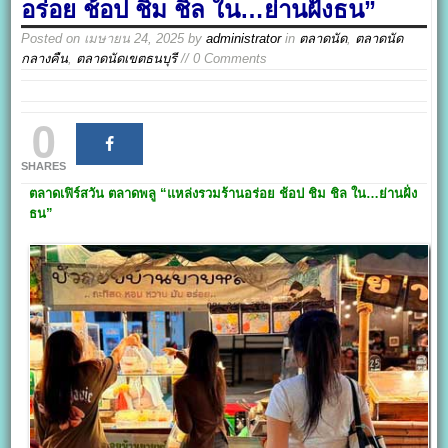
อร่อย ช้อป ชิม ชิล ใน…ย่านฝั่งธน”
Posted on
เมษายน 24, 2025
by
administrator
in
ตลาดนัด
,
ตลาดนัด
กลางคืน
,
ตลาดนัดเขตธนบุรี
// 0 Comments
0
SHARES
ตลาดเฟิร์สวัน ตลาดพลู
“แหล่งรวมร้านอร่อย ช้อป ชิม ชิล ใน…ย่านฝั่ง
ธน”