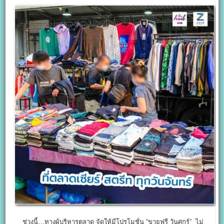
ช่วงนี้…ทางผู้บริหารตลาด จัดให้มีโปรโมชั่น “ขายฟรี วันศุกร์” ไม่