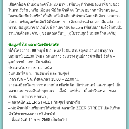
เสียค่าล็อค เก็บเฉพาะค่าไฟ 20 บาท , เพื่อนๆ ที่กำลังมองหาที่ขายของ
ในย่านรังสิต , หรือ เพื่อนๆ ที่มีสินค้าเด็ดๆ โดนๆ อยากหาที่ขายของ…
“ตลาดนัดเซียร์สตรีท” เป็นอีกหนึ่งตัวเลือกที่น่าสนใจเลยทีเดียว สามารถ
สอบถามข้อมูลเพิ่มเติมได้ที่ช่องทางการติดต่อด้านล่าง อย่าลืมแจ้ง…ว่า
ทราบ ข้อมูลมาจากเว็บไซต์ ทำเลขายของ.com เพื่อเป็นกำลังใจให้กับทีม
งานเว็บด้วยนะครับ ( ขอบคุณครับ^_^ )(โปรวันศุกร์ หมดแล้วนะครับ)
ข้อมูลทั่วไป
ตลาดนัดเซียร์สตรีท
ที่ตั้งโครงการ: 99 หมู่ที่ 8 ถ. พหลโยธิน ตำบลคูคต อำเภอลำลูกกา
ปทุมธานี 12130 ไทย ( ถนนกลาง ระหว่าง ศูนย์การค้าเซียร์ รังสิต –
ศูนย์การค้า เดอะฮับ รังสิต)
ประเภทโครงการ: ตลาดนัด
วันที่เปิดให้ขาย: วันจันทร์ และ วันศุกร์
เวลา เปิด – ปิด: ตั้งแต่เวลา 15:00 – 22:00 น.
รายละเอียดโครงการ: ตลาดนัด เซียร์สตีท เปิดวันจันทร์ และวันศุกร์ เป็น
ตลาดแหล่งรวมสินค้าทุกแนว – เสื้อผ้า แฟชั่น – เสื้อผ้าวินเทจ – ของ
สะสม – อาหาร ทุกแนว ,
– ตลาดนัด ZEER STREET วันศุกร์ ขายฟรี!!
– พ่อค้าแม่ค้าเตรียมตัวให้พร้อม! ตลาดนัด ZEER STREET เปิดรับร้าน
ค้าให้ขายของแบบ ฟรีค่าเช่า!
– ตั้งแต่วันที่ 14 ก.พ. 2568 เป็นต้นไป