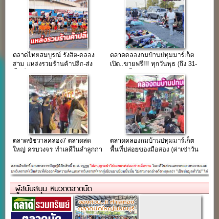
ตลาดไทยสมบูรณ์ รังสิต-คลอง
ตลาดคลองถมบ้านปทุมมาร์เก็ต
สาม แหล่งรวมร้านค้าปลีก-ส่ง
เปิด..ขายฟรี!!! ทุกวันพุธ (ถึง 31-
พื้นที่ค้าขายครบวงจร
05-67 นี้)
ตลาดชัชวาลคลอง7 ตลาดสด
ตลาดคลองถมบ้านปทุมมาร์เก็ต
ใหญ่ ครบวงจร ทำเลดีในลำลูกกา
พื้นที่ปล่อยของมือสอง (ค่าเช่าวัน
ค้าปลีก-ค้าส่ง 24 ชม.
ละ 40 บาท)
ผู้สนับสนุน หมวดตลาดนัด