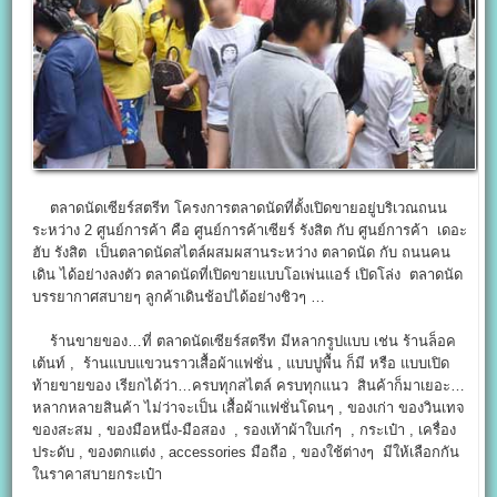
ตลาดนัดเซียร์สตรีท โครงการตลาดนัดที่ตั้งเปิดขายอยู่บริเวณถนน
ระหว่าง 2 ศูนย์การค้า คือ ศูนย์การค้าเซียร์ รังสิต กับ ศูนย์การค้า เดอะ
ฮับ รังสิต เป็นตลาดนัดสไตล์ผสมผสานระหว่าง ตลาดนัด กับ ถนนคน
เดิน ได้อย่างลงตัว ตลาดนัดที่เปิดขายแบบโอเพ่นแอร์ เปิดโล่ง ตลาดนัด
บรรยากาศสบายๆ ลูกค้าเดินช้อปได้อย่างชิวๆ …
ร้านขายของ…ที่ ตลาดนัดเซียร์สตรีท มีหลากรูปแบบ เช่น ร้านล็อค
เต้นท์ , ร้านแบบแขวนราวเสื้อผ้าแฟชั่น , แบบปูพื้น ก็มี หรือ แบบเปิด
ท้ายขายของ เรียกได้ว่า…ครบทุกสไตล์ ครบทุกแนว สินค้าก็มาเยอะ…
หลากหลายสินค้า ไม่ว่าจะเป็น เสื้อผ้าแฟชั่นโดนๆ , ของเก่า ของวินเทจ
ของสะสม , ของมือหนึ่ง-มือสอง , รองเท้าผ้าใบเก๋ๆ , กระเป๋า , เครื่อง
ประดับ , ของตกแต่ง , accessories มือถือ , ของใช้ต่างๆ มีให้เลือกกัน
ในราคาสบายกระเป๋า