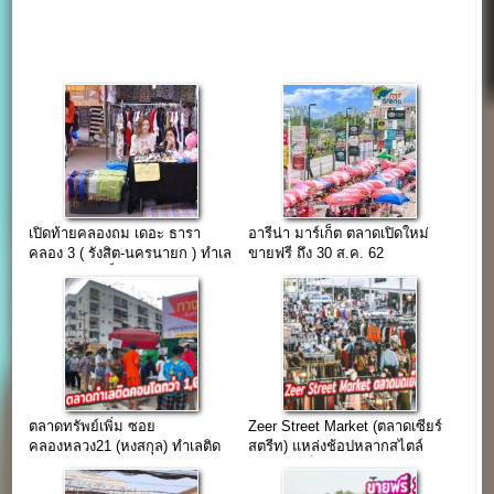
เปิดท้ายคลองถม เดอะ ธารา
อารีน่า มาร์เก็ต ตลาดเปิดใหม่
คลอง 3 ( รังสิต-นครนายก ) ทำเล
ขายฟรี ถึง 30 ส.ค. 62
หมู่บ้านตอนเย็น
ตลาดทรัพย์เพิ่ม ซอย
Zeer Street Market (ตลาดเซียร์
คลองหลวง21 (หงสกุล) ทำเลติด
สตรีท) แหล่งช้อปหลากสไตล์
คอนโดกว่า 1,000 ยูนิต
ตลาดนัดเย็นทำเลห้างดัง