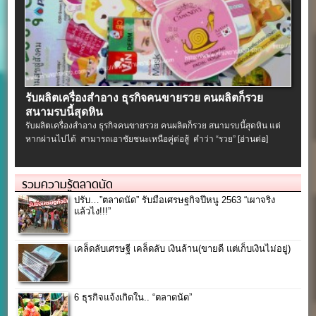
รับผลิตเครื่องสําอาง ธุรกิจคนขายรวย คนผลิตก็รวย
สนามรบนี้สุดหิน
รับผลิตเครื่องสําอาง ธุรกิจคนขายรวย คนผลิตก็รวย สนามรบนี้สุดหิน แต่
หากผ่านไปได้ สามารถเอาชัยชนะเหนือคู่ต่อสู้ คำว่า “รวย”
[อ่านต่อ]
รวมความรู้ตลาดนัด
ปรับ…”ตลาดนัด” รับมือเศรษฐกิจปีหนู 2563 “เผาจริง
แล้วไง!!!”
เคล็ดลับเศรษฐี เคล็ดลับ เงินล้าน(ขายดี แต่เก็บเงินไม่อยู่)
6 ธุรกิจแจ้งเกิดใน.. “ตลาดนัด”