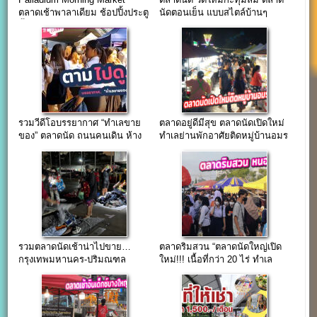
ตลาดเช้าพาลาเดียม ช้อปปิ้งประตู
นัดตอนเย็น แบบสไตล์บ้านๆ
น้ำ
รวมวีดีโอบรรยากาศ “ทำเลขาย
ตลาดอยู่ดีมีสุข ตลาดนัดเปิดใหม่
ของ” ตลาดนัด ถนนคนเดิน ห้าง
ทำเลย่านพักอาศัยติดหมู่บ้านอมร
communitymall
ทรัพย์
รวมตลาดนัดเช้าน่าไปขาย…
ตลาดริมสวน “ตลาดนัดใหญ่เปิด
กรุงเทพมหานคร-ปริมณฑล
ใหม่!!! เนื้อที่กว่า 20 ไร่ ทำเล
ใจกลางเขตหนองจอก”