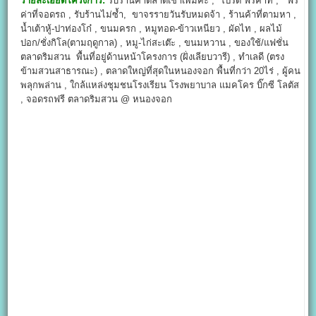
รายละเอียดโครงการ:
รับร้านค้าตลาดเช้าเพิ่มค่ะ , โปรดี ฟรีค่าที่ , ฟรี
ค่าที่จอดรถ , รับร้านไม่ซ้ำ, ขาจรรายวันรับหมดจ้า , ร้านค้าที่ตามหา ,
น้ำเต้าหู้-ปาท่องโก๋ , ขนมครก , หมูทอด-ข้าวเหนียว , ผัดไท , ผลไม้
ปอก/ชั่งกิโล(ตามฤดูกาล) , หมู-ไก่สะเต๊ะ , ขนมหวาน , ของใช้/แฟชั่น
ตลาดริมสวน พื้นที่อยู่ด้านหน้าโครงการ (ฝั่งเลียบวารี) , ทำเลดี (ตรง
ข้ามสวนสาธารณะ) , ตลาดใหญ่ที่สุดในหนองจอก พื้นที่กว่า 20ไร่ , ผู้คน
พลุกพล่าน , ใกล้แหล่งชุมชนโรงเรียน โรงพยาบาล แมคโคร บิ๊กซี โลตัส
, จอดรถฟรี ตลาดริมสวน @ หนองจอก