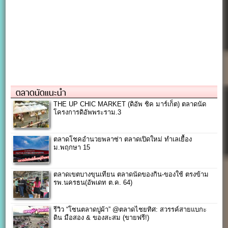
ตลาดนัดแนะนำ
THE UP CHIC MARKET (ดิอัพ ชิค มาร์เก็ต) ตลาดนัด
โครงการดิอัพพระราม.3
ตลาดโชคอำนวยพลาซ่า ตลาดเปิดใหม่ ทำเลเยื้อง
ม.พฤกษา 15
ตลาดเขตบางขุนเทียน ตลาดนัดของกิน-ของใช้ ตรงข้าม
รพ.นครธน(อัพเดท ต.ค. 64)
รีวิว “โซนตลาดปูผ้า” @ตลาดไชยทิศ: สวรรค์สายแบกะ
ดิน มือสอง & ของสะสม (ขายฟรี!)