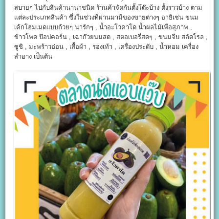
สบายๆ ไปกับสินค้านานาชนิด ร้านค้าจัดกันตั้งโต๊ะบ้าง ตั้งราวบ้าง ตาม
แต่ละประเภทสินค้า ซึ่งในช่วงที่ผ่านมามีของขายต่างๆ อาธิเช่น ขนม
เค้กโฮมเมดแบบถ้วยๆ น่ารักๆ , น้ำอะโวคาโด น้ำผลไม้เพื่อสุภาพ ,
ข้าวโพด ป๊อปคอร์น , เฉาก๊วยนมสด , สตอเบอรี่สดๆ , ขนมจีบ สลัดโรล ,
ซูชิ , มะพร้าวอ่อน , เสื้อผ้า , รองเท้า , เครื่องประดับ , น้ำหอม เครื่อง
สำอาง เป็นต้น