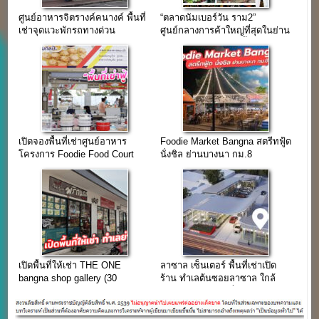
ศูนย์อาหารจิตรางค์คนางค์ พื้นที่
“ตลาดนัมเบอร์วัน ราม2”
เช่าจุดแวะพักรถทางด่วน
ศูนย์กลางการค้าใหญ่ที่สุดในย่าน
บางนา(ขาเข้า)
กรุงเทพฯตะวันออก (พื้นที่เช่าลด
40 %)
เปิดจองพื้นที่เช่าศูนย์อาหาร
Foodie Market Bangna สตรีทฟู้ด
โครงการ Foodie Food Court
นั่งชิล ย่านบางนา กม.8
เปิดพื้นที่ให้เช่า THE ONE
ลาซาล เซ็นเตอร์ พื้นที่เช่าเปิด
bangna shop gallery (30
ร้าน ทำเลต้นซอยลาซาล ใกล้
ตร.ม.)ทำเลย่านราม2
รถไฟฟ้า BTS แบริ่ง