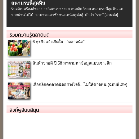
สนามรบนี้สุดหิน
รับผลิตเครื่องสําอาง ธุรกิจคนขายรวย คนผลิตก็รวย สนามรบนี้สุดหิน แต่
หากผ่านไปได้ สามารถเอาชัยชนะเหนือคู่ต่อสู้ คำว่า “รวย”
[อ่านต่อ]
รวมความรู้ตลาดนัด
6 ธุรกิจแจ้งเกิดใน.. “ตลาดนัด”
สินค้าขายดี ปี 58 มาตามหาข้อมูลแบบเจาะลึก
เลือกล็อคตลาดนัดอย่างไรดี…ไม่ให้ขาดทุน (ฉบับพิเศษ)
ลิงก์ผู้สนับสนุน