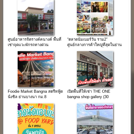
ศูนย์อาหารจิตรางค์คนางค์ พื้นที่
“ตลาดนัมเบอร์วัน ราม2”
เช่าจุดแวะพักรถทางด่วน
ศูนย์กลางการค้าใหญ่ที่สุดในย่าน
บางนา(ขาเข้า)
กรุงเทพฯตะวันออก (พื้นที่เช่าลด
40 %)
Foodie Market Bangna สตรีทฟู้ด
เปิดพื้นที่ให้เช่า THE ONE
นั่งชิล ย่านบางนา กม.8
bangna shop gallery (30
ตร.ม.)ทำเลย่านราม2