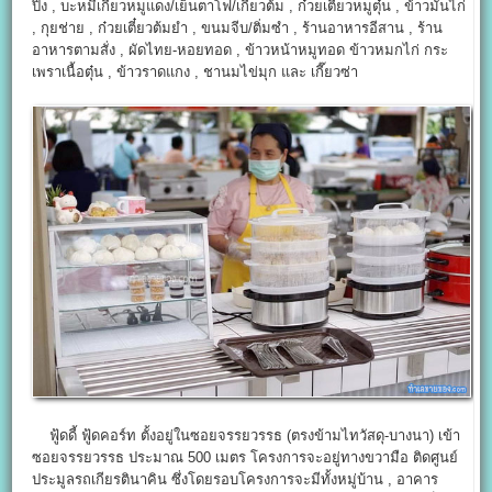
ปิ้ง , บะหมี่เกี๊ยวหมูแดง/เย็นตาโฟ/เกี๊ยวต้ม , ก๋วยเตี๋ยวหมูตุ๋น , ข้าวมันไก่
, กุยช่าย , ก๋วยเตี๋ยวต้มยำ , ขนมจีบ/ติ่มซำ , ร้านอาหารอีสาน , ร้าน
อาหารตามสั่ง , ผัดไทย-หอยทอด , ข้าวหน้าหมูทอด ข้าวหมกไก่ กระ
เพราเนื้อตุ๋น , ข้าวราดแกง , ชานมไข่มุก และ เกี๊ยวซ่า
ฟู้ดดี้ ฟู้ดคอร์ท ตั้งอยู่ในซอยจรรยวรรธ (ตรงข้ามไทวัสดุ-บางนา) เข้า
ซอยจรรยวรรธ ประมาณ 500 เมตร โครงการจะอยู่ทางขวามือ ติดศูนย์
ประมูลรถเกียรตินาคิน ซึ่งโดยรอบโครงการจะมีทั้งหมู่บ้าน , อาคาร