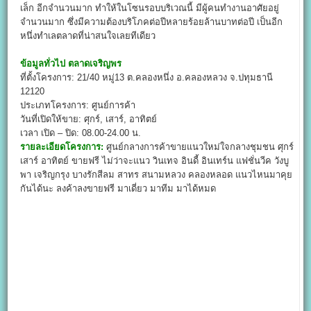
เล็ก อีกจำนวนมาก ทำให้ในโซนรอบบริเวณนี้ มีผู้คนทำงานอาศัยอยู่
จำนวนมาก ซึ่งมีความต้องบริโภคต่อปีหลายร้อยล้านบาทต่อปี เป็นอีก
หนึ่งทำเลตลาดที่น่าสนใจเลยทีเดียว
ข้อมูลทั่วไป
ตลาดเจริญพร
ที่ตั้งโครงการ: 21/40 หมู่13 ต.คลองหนึ่ง อ.คลองหลวง จ.ปทุมธานี
12120
ประเภทโครงการ: ศูนย์การค้า
วันที่เปิดให้ขาย: ศุกร์, เสาร์, อาทิตย์
เวลา เปิด – ปิด: 08.00-24.00 น.
รายละเอียดโครงการ:
ศูนย์กลางการค้าขายแนวใหม่ใจกลางชุมชน ศุกร์
เสาร์ อาทิตย์ ขายฟรี ไม่ว่าจะแนว วินเทจ อินดี้ อินเทร์น แฟชั่นวีค วังบู
พา เจริญกรุง บางรักสีลม สาทร สนามหลวง คลองหลอด แนวไหนมาคุย
กันได้นะ ลงค้าลงขายฟรี มาเดี่ยว มาทีม มาได้หมด