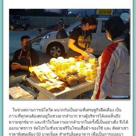
ในช่วงสถานการณ์โควิด ผนวกกับเป็นยามที่เศรษฐกิจฝืดเคือง เป็น
ภาวะที่ทุกคนต้องตกอยู่ในช่วงยากลำบาก ทางผู้บริหารได้เล่งเห็นถึง
ความทุกข์ยาก และเข้าใจในความยากลำบากในครั้งนี้เป็นอย่างยิ่ง จึงได้
ออกมาตรการ จัดโปรโมชั่นขายฟรีในโซนเสื้อผ้า-ของใช้ และ คิดค่าเช่า
ราคาพิเศษเพียง 50 บาท/ล็อค สำหรับล็อคอาหาร เพื่อเป็นการแบ่งเบา