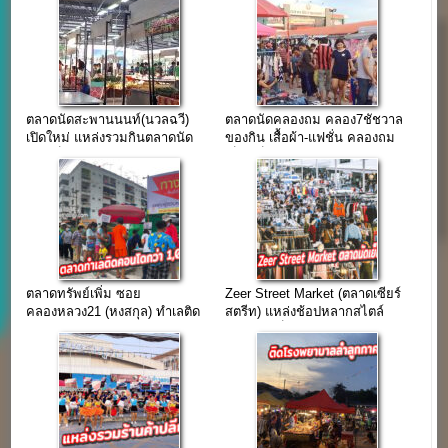
ตลาดนัดสะพานนนท์(นวลฉวี)
ตลาดนัดคลองถม คลอง7ชัชวาล
เปิดใหม่ แหล่งรวมกินตลาดนัด
ของกิน เสื้อผ้า-แฟชั่น คลองถม
เช้า-เย็น
เบ็ดเตล็ด ครบวงจร
ตลาดทรัพย์เพิ่ม ซอย
Zeer Street Market (ตลาดเซียร์
คลองหลวง21 (หงสกุล) ทำเลติด
สตรีท) แหล่งช้อปหลากสไตล์
คอนโดกว่า 1,000 ยูนิต
ตลาดนัดเย็นทำเลห้างดัง