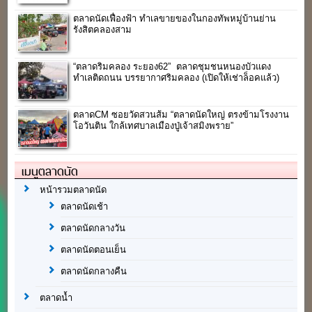
ตลาดนัดเฟื่องฟ้า ทำเลขายของในกองทัพหมู่บ้านย่าน
รังสิตคลองสาม
“ตลาดริมคลอง ระยอง62” ตลาดชุมชนหนองบัวแดง
ทำเลติดถนน บรรยากาศริมคลอง (เปิดให้เช่าล็อคแล้ว)
ตลาดCM ซอยวัดสวนส้ม “ตลาดนัดใหญ่ ตรงข้ามโรงงาน
โอวันติน ใกล้เทศบาลเมืองปู่เจ้าสมิงพราย”
เมนูตลาดนัด
หน้ารวมตลาดนัด
ตลาดนัดเช้า
ตลาดนัดกลางวัน
ตลาดนัดตอนเย็น
ตลาดนัดกลางคืน
ตลาดน้ำ