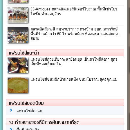
JJ-Antiques ตลาดนัดเฟอร์นิเจอร์โบราณ พื้นที่เช่าโปร
โมชั่น ทำเลจตุจักร
ตลาดนัดสังกะสี สมุทรปราการ ตรงข้าม อบต.เทพารักษ์
พื้นที่ร้านค้ากว่า 60 ไร่ พร้อมด้วย ที่จอดรถ..แสนสะดวก
สบาย
แฟรนไชส์แนะนำ
แฟรนไชส์ก๋วยเตี๋ยวกะลาย้อนยุค เย็นตาโฟตีลังกา สูตร
เด็ดที่ซอสเย็นตาโฟ
แฟรนไชส์ขนมฝักบัวนายหนึ่ง ขนมโบราณ สูตรคุณแม่
แฟรนไชส์ยอดนิยม
แฟรนไชส์กาแฟ
10 ทำเลขายของที่มีการค้นหามากที่สุด
พื้นที่เช่าโลตัส