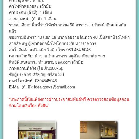
ค่าน้ำยูนิทละ (ถ้ามี):
ค่าไฟฟ้าหน่วยละ (ถ้ามี):
ค่าประกัน (ถ้ามี): 1 เดือน
จ่ายล่วงหน้า (ถ้ามี): 1 เดือน
รายละเอียด: พื้นที่ว่างให้เช่า ขนาด 50 ตารางวา ปรับหน้าดินเสมอกัน
แล้ว
ซอยรามอินทรา 40 แยก 19 ปากซอยรามอินทรา 40 เป็นสถานีรถไฟฟ้า
สายสีชมพู ผู้เช่าติดต่อน้ำไฟโดยตรงกับทางราชการ
สนใจติดต่อ แม่ไอเดีย-ไอคิว โทร.089 454 5046
เหมาะสำหรับ: ค้าขาย ร้านอาหาร สตูดิโอ พักอาศัย ฯลฯ
สิทธิพิเศษเฉพาะ ทำเลขายของ.com (ถ้ามี):
ภาพสถานที่จริง (ไม่เกิน100kb):
ชื่อผู้ประกาศ: สิริขวัญ ศรีสมวงษ์
เบอร์โทรศัพท์: 0894545046
E-Mail (ถ้ามี): ideaiqtoys@gmail.com
“ประกาศนี้เป็นเพียงการฝากประชาสัมพันธ์ฟรี ควรตรวจสอบข้อมูลก่อน
ห้ามโอนเงินใดๆ ทั้งสิน”