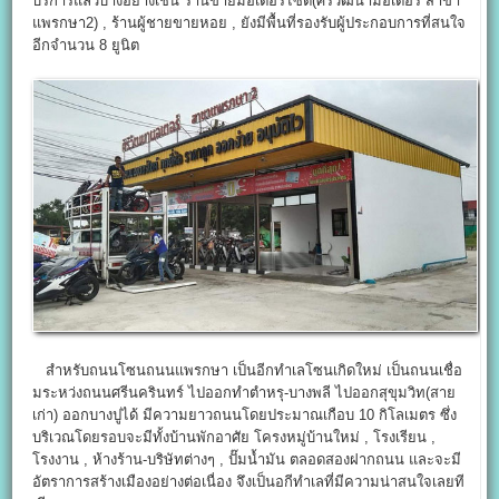
บริการแล้วบ้างอย่างเช่น ร้านขายมอเตอร์ไซต์(ศิริวัฒนามอเตอร์ สาขา
แพรกษา2) , ร้านผู้ชายขายหอย , ยังมีพื้นที่รองรับผู้ประกอบการที่สนใจ
อีกจำนวน 8 ยูนิต
สำหรับถนนโซนถนนแพรกษา เป็นอีกทำเลโซนเกิดใหม่ เป็นถนนเชื่อ
มระหว่งถนนศรีนครินทร์ ไปออกทำตำหรุ-บางพลี ไปออกสุขุมวิท(สาย
เก่า) ออกบางปูได้ มีความยาวถนนโดยประมาณเกือบ 10 กิโลเมตร ซึ่ง
บริเวณโดยรอบจะมีทั้งบ้านพักอาศัย โครงหมู่บ้านใหม่ , โรงเรียน ,
โรงงาน , ห้างร้าน-บริษัทต่างๆ , ปั๊มน้ำมัน ตลอดสองฝากถนน และจะมี
อัตราการสร้างเมืองอย่างต่อเนื่อง จึงเป็นอกีทำเลที่มีความน่าสนใจเลยที