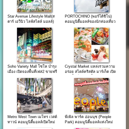
Star Avenue Lifestyle Mall(ส
PORTOCHINO (พอร์โต้ชิโน่)
ตาร์ เอวีนิว ไลฟ์สไตล์ มอลล์)
คอมมูนิตี้มอลล์ของนักท่องเที่ยว
เชียงใหม่
Soho Variety Mall โซโห บํารุง
Crystal Market แหล่งรวมความ
เมือง เปิดจองพื้นที่เฟส2 ขายฟรี
อร่อย สไตล์คริสตัล มาร์เก็ต เปิด
3เดือน
จองพื้นที่แล้ววันนี้
Metro West Town เมโทร เวสต์
พีเพิล พาร์ค อ่อนนุช (People
ทาวน์ คอมมูนิตี้มอลล์เปิดใหม่
Park) คอมมูนิตี้มอลล์แห่งใหม่
ถนนกัลปพฤกษ์
ของชาวอ่อนนุช