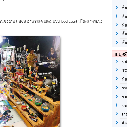
พื้
พื้
นของกิน แฟชั่น อาหารสด และมีแบบ food court มีโต๊ะสำหรับนั่ง
พื
พื
พื้
เมนูหล
หน
รว
พื้
รว
ชุ
จุด
เก
ติด