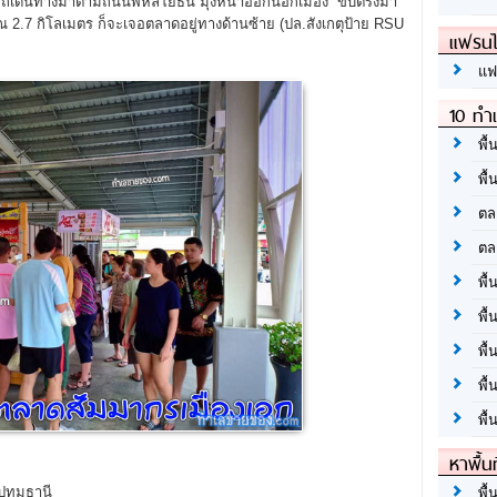
ารถเดินทางมาตามถนนพหลโยธิน มุ่งหน้าออกนอกเมือง ขับตรงมา
 2.7 กิโลเมตร ก็จะเจอตลาดอยู่ทางด้านซ้าย (ปล.สังเกตุป้าย RSU
แฟรนไ
แฟ
10 ทำเ
พื้
พื้
ตล
ตล
พื้
พื้
พื้
พื้
พื้
หาพื้น
.ปทุมธานี
พื้