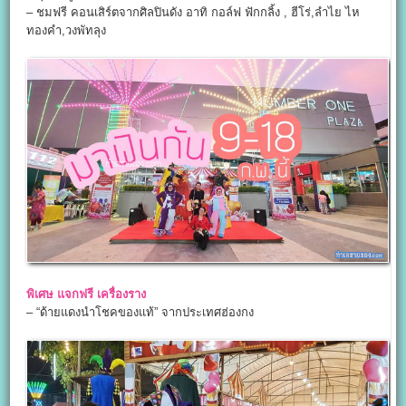
– ชมฟรี คอนเสิร์ตจากศิลปินดัง อาทิ กอล์ฟ ฟักกลิ้ง , ฮีโร่,ลำไย ไห
ทองคำ,วงพัทลุง
พิเศษ แจกฟรี เครื่องราง
– “ด้ายแดงนำโชคของแท้” จากประเทศฮ่องกง