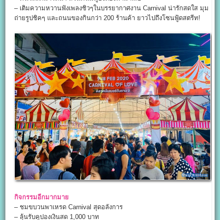
– เติมความหวานฟังเพลงชิวๆในบรรยากาศงาน Carnival น่ารักสดใส มุม
ถ่ายรูปชิคๆ และถนนของกินกว่า 200 ร้านค้า ยาวไปถึงโซนฟู้ดสตรีท!
กิจกรรมอีกมากมาย
– ชมขบวนพาเหรด Carnival สุดอลังการ
– ลุ้นรับคูปองเงินสด 1,000 บาท