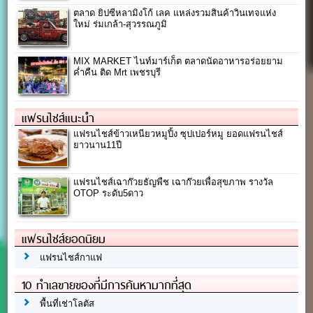
ตลาด ยิปซีหลามิงโก้ เลค แหล่งรวมสินค้าวินเทจแห่ง
ใหม่ ร่มเกล้า-สุวรรณภูมิ
MIX MARKET ไนท์มาร์เก็ต ตลาดนัดอาหารอร่อยยาม
ค่ำคืน ติด Mrt เพชรบุรี
แฟรนไชส์แนะนำ
แฟรนไชส์ข้าวเหนียวหมูปิ้ง ซุปเปอร์หมู ยอดแฟรนไชส์
ยาวนาน11ปี
แฟรนไชส์เฉาก๊วยธัญพืช เฉาก๊วยเพื่อสุขภาพ รางวัล
OTOP ระดับ5ดาว
แฟรนไชส์ยอดนิยม
แฟรนไชส์กาแฟ
10 ทำเลขายของที่มีการค้นหามากที่สุด
พื้นที่เช่าโลตัส