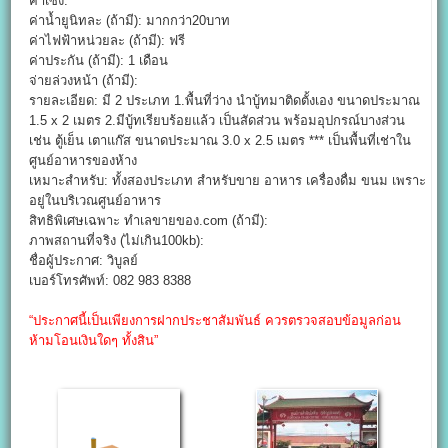
ค่าเซ้ง:
ค่าน้ำยูนิทละ (ถ้ามี): มากกว่า20บาท
ค่าไฟฟ้าหน่วยละ (ถ้ามี): ฟรี
ค่าประกัน (ถ้ามี): 1 เดือน
จ่ายล่วงหน้า (ถ้ามี):
รายละเอียด: มี 2 ประเภท 1.พื้นที่ว่าง นำบู้ทมาติดตั้งเอง ขนาดประมาณ
1.5 x 2 เมตร 2.มีบู้ทเรียบร้อยแล้ว เป็นสัดส่วน พร้อมอุปกรณ์บางส่วน
เช่น ตู้เย็น เตาแก๊ส ขนาดประมาณ 3.0 x 2.5 เมตร *** เป็นพื้นที่เช่าใน
ศูนย์อาหารของห้าง
เหมาะสำหรับ: ทั้งสองประเภท สำหรับขาย อาหาร เครื่องดื่ม ขนม เพราะ
อยู่ในบริเวณศูนย์อาหาร
สิทธิพิเศษเฉพาะ ทำเลขายของ.com (ถ้ามี):
ภาพสถานที่จริง (ไม่เกิน100kb):
ชื่อผู้ประกาศ: วิบูลย์
เบอร์โทรศัพท์: 082 983 8388
“ประกาศนี้เป็นเพียงการฝากประชาสัมพันธ์ ควรตรวจสอบข้อมูลก่อน
ห้ามโอนเงินใดๆ ทั้งสิน”