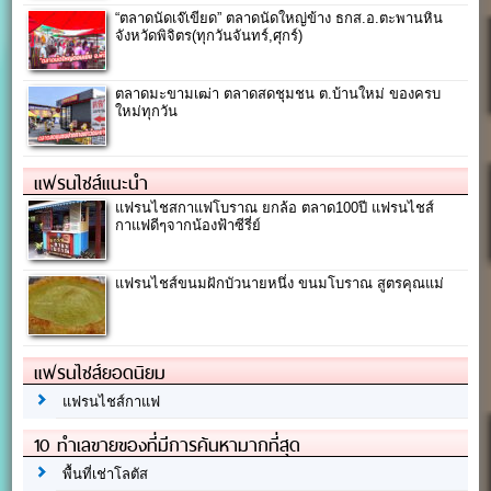
“ตลาดนัดเจ๊เขียด” ตลาดนัดใหญ่ข้าง ธกส.อ.ตะพานหิน
จังหวัดพิจิตร(ทุกวันจันทร์,ศุกร์)
ตลาดมะขามเฒ่า ตลาดสดชุมชน ต.บ้านใหม่ ของครบ
ใหม่ทุกวัน
แฟรนไชส์แนะนำ
แฟรนไชสกาแฟโบราณ ยกล้อ ตลาด100ปี แฟรนไชส์
กาแฟดีๆจากน้องฟ้าซีรี่ย์
แฟรนไชส์ขนมฝักบัวนายหนึ่ง ขนมโบราณ สูตรคุณแม่
แฟรนไชส์ยอดนิยม
แฟรนไชส์กาแฟ
10 ทำเลขายของที่มีการค้นหามากที่สุด
พื้นที่เช่าโลตัส