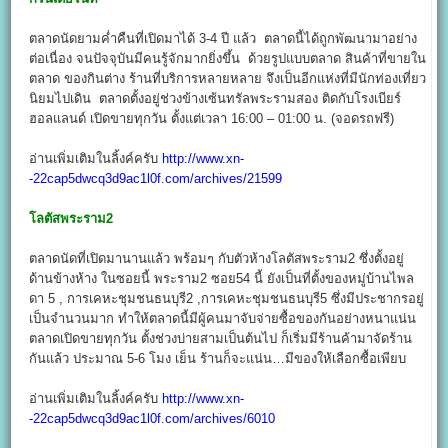
ตลาดนัดยามค่ำคืนที่เปิดมาได้ 3-4 ปี แล้ว ตลาดนี้ได้ถูกพัฒนามาอย่าง
ต่อเนื่อง จนปัจจุบันมีคนรู้จักมากยิ่งขึ้น ด้วยรูปแบบตลาด สินค้าที่ขายใน
ตลาด ของกินต่าง ร้านที่บริการหลายหลาย จึงเป็นอีกแห่งที่มีนักท่องเที่ยว
นิยมไปเดิน ตลาดตั้งอยู่ช่วงข้างเซ้นทรัลพระรามสอง ติดกับโรงเบียร์
ฮอลแลนด์ เปิดขายทุกวัน ตั้งแต่เวลา 16:00 – 01:00 น. (จอดรถฟรี)
อ่านเพิ่มเติมในลิ้งค์ครับ
http://www.xn-
-22cap5dwcq3d9ac1l0f.com/archives/21599
โลตัสพระราม2
ตลาดนัดที่เปิดมานานแล้ว พร้อมๆ กับตัวห้างโลตัสพระราม2 ซึ่งตั้งอยู่
ด้านข้างห้าง ในซอยนี้ พระราม2 ซอย54 นี้ ยังเป็นที่ตั้งของหมู่บ้านไพล
ดา 5 , การเคหะชุมชนธนบุรี2 ,การเคหะชุมชนธนบุรี5 ซึ่งมีประชากรอยู่
เป็นจำนวนมาก ทำให้ตลาดนี้มีผู้คนมาจับจ่ายซื้อของกันอย่างหนาแน่น
ตลาดเปิดขายทุกวัน ตั้งช่วงบ่ายสามเป็นต้นไป ก็เริ่มมีร้านค้ามาจัดร้าน
กันแล้ว ประมาณ 5-6 โมง เย็น ร้านก็จะแน่น…มีของให้เลือกซื้อเพียบ
อ่านเพิ่มเติมในลิ้งค์ครับ
http://www.xn-
-22cap5dwcq3d9ac1l0f.com/archives/6010