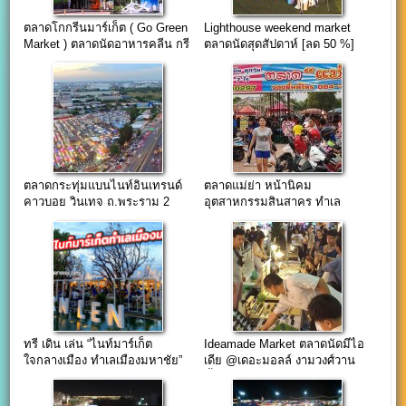
ตลาดโกกรีนมาร์เก็ต ( Go Green
Lighthouse weekend market
Market ) ตลาดนัดอาหารคลีน กรี
ตลาดนัดสุดสัปดาห์ [ลด 50 %]
นออแกนิค
ตลาดกระทุ่มแบนไนท์อินเทรนด์
ตลาดแม่ย่า หน้านิคม
คาวบอย วินเทจ ถ.พระราม 2
อุตสาหกรรมสินสาคร ทำเล
พนักงานโรงงาน
ทรี เดิน เล่น “ไนท์มาร์เก็ต
Ideamade Market ตลาดนัดมีไอ
ใจกลางเมือง ทำเลเมืองมหาชัย”
เดีย @เดอะมอลล์ งามวงศ์วาน
ชั้น.6