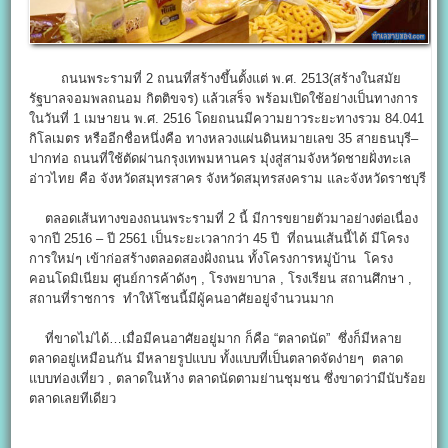
ถนนพระรามที่ 2 ถนนที่สร้างขึ้นตั้งแต่ พ.ศ. 2513(สร้างในสมัย
รัฐบาลจอมพลถนอม กิตติขจร) แล้วเสร็จ พร้อมเปิดใช้อย่างเป็นทางการ
ในวันที่ 1 เมษายน พ.ศ. 2516 โดยถนนมีความยาวระยะทางรวม 84.041
กิโลเมตร หรืออีกชื่อหนึ่งคือ ทางหลวงแผ่นดินหมายเลข 35 สายธนบุรี–
ปากท่อ ถนนที่ใช้ตัดผ่านกรุงเทพมหานคร มุ่งสู่สามจังหวัดชายฝั่งทะเล
อ่าวไทย คือ จังหวัดสมุทรสาคร จังหวัดสมุทรสงคราม และจังหวัดราชบุรี
ตลอดเส้นทางของถนนพระรามที่ 2 นี้ มีการขยายตัวมาอย่างต่อเนื่อง
จากปี 2516 – ปี 2561 เป็นระยะเวลากว่า 45 ปี ที่ถนนเส้นนี้ได้ มีโครง
การใหม่ๆ เข้าก่อสร้างตลอดสองฝั่งถนน ทั้งโครงการหมู่บ้าน โครง
คอนโดมิเนียม ศูนย์การค้าดังๆ , โรงพยาบาล , โรงเรียน สถานศึกษา ,
สถานที่ราชการ ทำให้โซนนี้มีผู้คนอาศัยอยู่จำนวนมาก
ที่ขาดไม่ได้…เมื่อมีคนอาศัยอยู่มาก ก็คือ “ตลาดนัด” ซึ่งก็มีหลาย
ตลาดอยู่เหมือนกัน มีหลายรูปแบบ ทั้งแบบที่เป็นตลาดจัดง่ายๆ ตลาด
แบบท่องเที่ยว , ตลาดในห้าง ตลาดนัดตามย่านชุมชน ซึ่งขาดว่ามีนับร้อย
ตลาดเลยทีเดียว