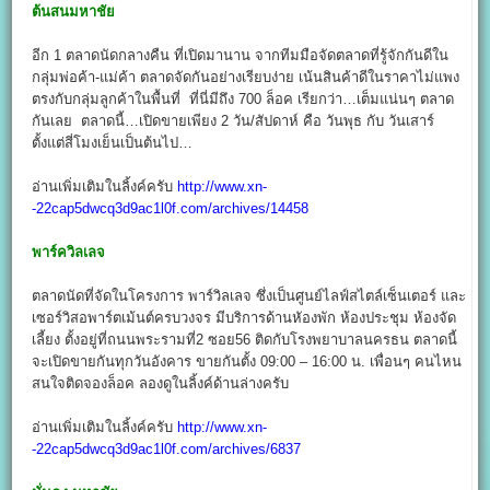
ต้นสนมหาชัย
อีก 1 ตลาดนัดกลางคืน ที่เปิดมานาน จากทีมมือจัดตลาดที่รู้จักกันดีใน
กลุ่มพ่อค้า-แม่ค้า ตลาดจัดกันอย่างเรียบง่าย เน้นสินค้าดีในราคาไม่แพง
ตรงกับกลุ่มลูกค้าในพื้นที่ ที่นี่มีถึง 700 ล็อค เรียกว่า…เต็มแน่นๆ ตลาด
กันเลย ตลาดนี้…เปิดขายเพียง 2 วัน/สัปดาห์ คือ วันพุธ กับ วันเสาร์
ตั้งแต่สี่โมงเย็นเป็นต้นไป…
อ่านเพิ่มเติมในลิ้งค์ครับ
http://www.xn-
-22cap5dwcq3d9ac1l0f.com/archives/14458
พาร์ควิลเลจ
ตลาดนัดที่จัดในโครงการ พาร์วิลเลจ ซึ่งเป็นศูนย์ไลฟ์สไตล์เซ็นเตอร์ และ
เซอร์วิสอพาร์ตเม้นต์ครบวงจร มีบริการด้านหัองพัก ห้องประชุม ห้องจัด
เลี้ยง ตั้งอยู่ที่ถนนพระรามที่2 ซอย56 ติดกับโรงพยาบาลนครธน ตลาดนี้
จะเปิดขายกันทุกวันอังคาร ขายกันตั้ง 09:00 – 16:00 น. เพื่อนๆ คนไหน
สนใจติดจองล็อค ลองดูในลิ้งค์ด้านล่างครับ
อ่านเพิ่มเติมในลิ้งค์ครับ
http://www.xn-
-22cap5dwcq3d9ac1l0f.com/archives/6837