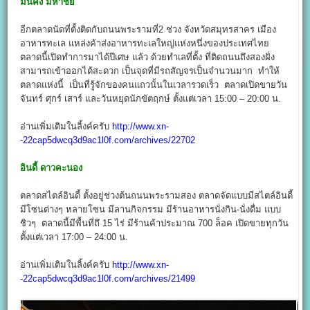
มั่นคง มหาชัย
อีกตลาดนัดที่ตั้งติดกับถนนพระรามที่2 ช่วง จังหวัดสมุทรสาคร เมือง
อาหารทะเล แหล่งค้าส่งอาหารทะเลใหญ่แห่งหนึ่งของประเทศไทย
ตลาดนี้เปิดทำการมาได้ปีเศษ แล้ว ด้วยทำเลที่ตั้ง ที่ติดถนนถึงสองฝั่ง
สามารถเข้าออกได้สะดวก เป็นจุดที่มีรถสัญจรเป็นจำนวนมาก ทำให้
ตลาดแห่งนี้ เป็นที่รู้จักของคนแถวนั้นในเวลารวดเร็ว ตลาดเปิดขายวัน
จันทร์ ศุกร์ เสาร์ และวันหยุดนักขัตฤกษ์ ตั้งแต่เวลา 15:00 – 20:00 น.
อ่านเพิ่มเติมในลิ้งค์ครับ
http://www.xn-
-22cap5dwcq3d9ac1l0f.com/archives/22702
อินดี้ ดาวคะนอง
ตลาดสไตล์อินดี้ ตั้งอยู่ช่วงต้นถนนพระรามสอง ตลาดจัดแบบมีสไตล์อินดี้
มีโซนต่างๆ หลายโซน มีลานกิจกรรม มีร้านอาหารนั่งกิน-นั่งดื่ม แบบ
ชิวๆ ตลาดนี้มีพื้นที่ถึ 15 ไร่ มีร้านค้าประมาณ 700 ล็อค เปิดขายทุกวัน
ตั้งแต่เวลา 17:00 – 24:00 น.
อ่านเพิ่มเติมในลิ้งค์ครับ
http://www.xn-
-22cap5dwcq3d9ac1l0f.com/archives/21499